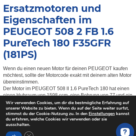
Ersatzmotoren und
Eigenschaften im
PEUGEOT 508 2 FB 1.6
PureTech 180 F35GFR
(181PS)
Wenn du einen neuen Motor für deinen PEUGEOT kaufen
möchtest, sollte der Motorcode exakt mit deinem alten Motor
übereinstimmen.
Der Motor im PEUGEOT 508 II 1.6 PureTech 180 hat einen
einen Hubraum von 1598 ccm, eine Bohrung von 77 und ein
Hub von 85.8.
Wir verwenden Cookies, um dir die bestmögliche Erfahrung auf
unserer Website zu bieten. Wenn du auf der Seite weiter surfst,
Es gibt den Motor mit folgender Leistung: 181PS.
stimmst du der Cookie-Nutzung zu. In den
Einstellungen
kannst
Es handelt sich um ein Reihe 4-Zylinder Otto-Motor mit
du erfahren, welche Cookies wir verwenden oder sie
Turbo/Intercooler DOHC. Als Kraftstoffart wird Benzin
ausschalten.
Direkteinspritzung verwendet. Der Motor hat einen
GDPR Cookie-Banner schließen
Drehmoment von
Nm.