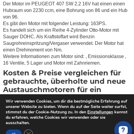
Der Motor im PEUGEOT 407 SW 2.2 16V hat einen einen
Hubraum von 2230 ccm, eine Bohrung von 86 und ein Hub
von 96.
Es gibt den Motor mit folgender Leistung: 163PS.
Es handelt sich um ein Reihe 4-Zylinder Otto-Motor mit
Sauger DOHC. Als Kraftstoffart wird Benzin
Saugrohreinspritzung/Vergaser verwendet. Der Motor hat
einen Drehmoment von
Nm.
Weitere Informationen zum Motor sind:
, Emissionsklasse
,
16 Ventile, 5 Lager und Motor mit Zahnriemen.
Kosten & Preise vergleichen für
gebrauchte, überholte und neue
Austauschmotoren für ein
PEUGEOT 407 SW 2.2 16V
Wir verwenden Cookies, um dir die bestmögliche Erfahrung auf
unserer Website zu bieten. Wenn du auf der Seite weiter surfst,
Du willst einen Motor kaufen? MotorschadenVergleich hilft
stimmst du der Cookie-Nutzung zu. In den
Einstellungen
kannst
dir bei der Suche nach einem qualitativ hochwertigen
du erfahren, welche Cookies wir verwenden oder sie
ausschalten.
überholten oder gebrauchten Tauschmotor für dein
PEUGEOT 407 SW 6E 2.2 16V (163PS). Wir haben
GDPR Cookie-Banner schließen