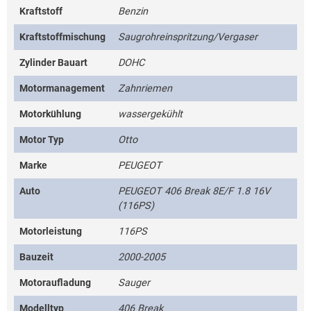
Kraftstoff
Benzin
Kraftstoffmischung
Saugrohreinspritzung/Vergaser
Zylinder Bauart
DOHC
Motormanagement
Zahnriemen
Motorkühlung
wassergekühlt
Motor Typ
Otto
Marke
PEUGEOT
Auto
PEUGEOT 406 Break 8E/F 1.8 16V
(116PS)
Motorleistung
116PS
Bauzeit
2000-2005
Motoraufladung
Sauger
Modelltyp
406 Break