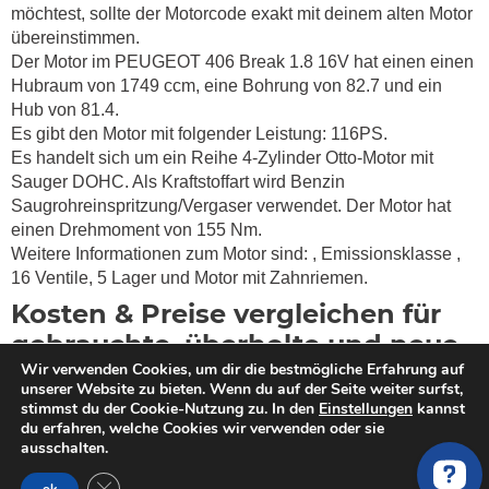
möchtest, sollte der Motorcode exakt mit deinem alten Motor
übereinstimmen.
Der Motor im PEUGEOT 406 Break 1.8 16V hat einen einen
Hubraum von 1749 ccm, eine Bohrung von 82.7 und ein
Hub von 81.4.
Es gibt den Motor mit folgender Leistung: 116PS.
Es handelt sich um ein Reihe 4-Zylinder Otto-Motor mit
Sauger DOHC. Als Kraftstoffart wird Benzin
Saugrohreinspritzung/Vergaser verwendet. Der Motor hat
einen Drehmoment von
155 Nm.
Weitere Informationen zum Motor sind:
, Emissionsklasse
,
16 Ventile, 5 Lager und Motor mit Zahnriemen.
Kosten & Preise vergleichen für
gebrauchte, überholte und neue
Wir verwenden Cookies, um dir die bestmögliche Erfahrung auf
Austauschmotoren für ein
unserer Website zu bieten. Wenn du auf der Seite weiter surfst,
PEUGEOT 406 Break 1.8 16V
stimmst du der Cookie-Nutzung zu. In den
Einstellungen
kannst
du erfahren, welche Cookies wir verwenden oder sie
ausschalten.
Du willst einen Motor kaufen? MotorschadenVergleich hilft
dir bei der Suche nach einem qualitativ hochwertigen
GDPR Cookie-Banner schließen