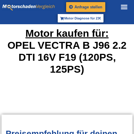
Anfrage stellen
Motor Diagnose für 23€
Motor kaufen für:
OPEL VECTRA B J96 2.2
DTI 16V F19 (120PS,
125PS)
Preisempfehlung
für deinen