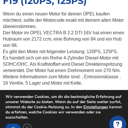
F19 (120PS, 125PS)
Wenn du einen neuen Motor für deinen OPEL kaufen
möchtest, sollte der Motorcode exakt mit deinem alten Motor
übereinstimmen.
Der Motor im OPEL VECTRA B 2.2 DTI 16V hat einen einen
Hubraum von 2172 ccm, eine Bohrung von 84 und ein Hub
von 98.
Es gibt den Motor mit folgender Leistung: 120PS, 125PS.
Es handelt sich um ein Reihe 4-Zylinder Diesel-Motor mit
SOHC/OHC. Als Kraftstoffart wird Diesel Direkteinspritzung
verwendet. Der Motor hat einen Drehmoment von
270 Nm.
Weitere Informationen zum Motor sind:
, Emissionsklasse
,
16 Ventile, 5 Lager und Motor mit Kette.
Kosten & Preise vergleichen für
Wir verwenden Cookies, um dir die bestmögliche Erfahrung auf
gebrauchte, überholte und neue
unserer Website zu bieten. Wenn du auf der Seite weiter surfst,
stimmst du der Cookie-Nutzung zu. In den
Einstellungen
kannst
Austauschmotoren für ein OPEL
du erfahren, welche Cookies wir verwenden oder sie
VECTRA B 2.2 DTI 16V
ausschalten.
GDPR Cookie-Banner schließen