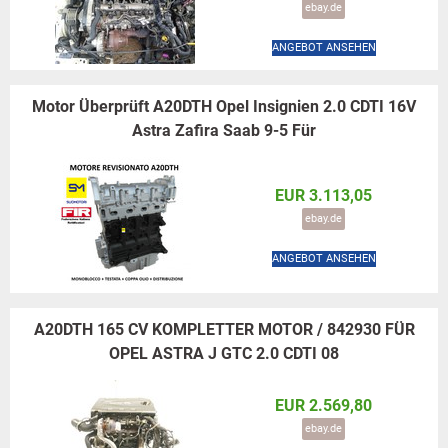
ebay.de
ANGEBOT ANSEHEN
Motor Überprüft A20DTH Opel Insignien 2.0 CDTI 16V
Astra Zafira Saab 9-5 Für
EUR 3.113,05
ebay.de
ANGEBOT ANSEHEN
A20DTH 165 CV KOMPLETTER MOTOR / 842930 FÜR
OPEL ASTRA J GTC 2.0 CDTI 08
EUR 2.569,80
ebay.de