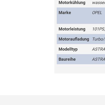
Motorkühlung
wasser
Marke
OPEL
Motorleistung
101PS,
Motoraufladung
Turbo/
Modelltyp
ASTRA
Baureihe
ASTR