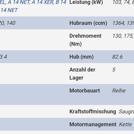
EL
,
A 14 NET
,
A 14 XER
,
B 14
Leistung (kW)
103, 74, 
 14 NET
20, 140
Hubraum (ccm)
1364, 13
Drehmoment
130, 175,
(Nm)
3.4
Hub (mm)
82.6
Anzahl der
5
Lager
Motorbauart
Reihe
Kraftstoffmischung
Saugro
Motormanagement
Kette