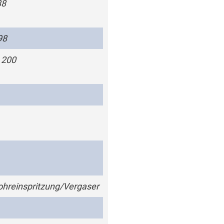
88
98
 200
hreinspritzung/Vergaser