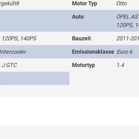
gekühlt
Motor Typ
Otto
Auto
OPEL AST
120PS, 1
 120PS, 140PS
Bauzeit
2011-201
Intercooler
Emissionsklasse
Euro 6
 J GTC
Motortyp
1.4
A