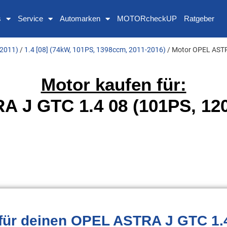
s
Service
Automarken
MOTORcheckUP
Ratgeber
 2011)
/
1.4 [08] (74kW, 101PS, 1398ccm, 2011-2016)
/ Motor OPEL ASTR
Motor kaufen für:
 J GTC 1.4 08 (101PS, 12
für deinen OPEL ASTRA J GTC 1.