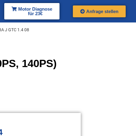
Motor Diagnose
Anfrage stellen
für 23€
A J GTC 1.4 08
0PS, 140PS)
4