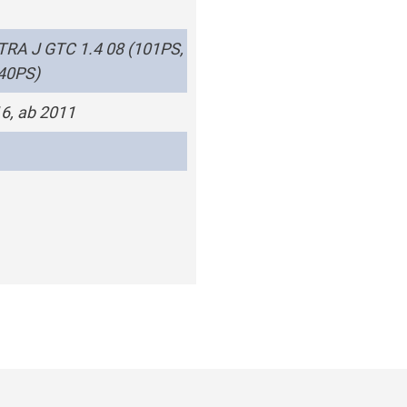
RA J GTC 1.4 08 (101PS,
40PS)
6, ab 2011