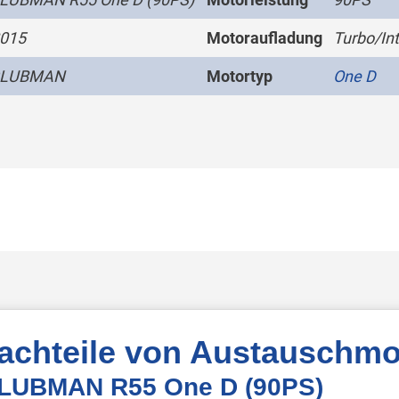
2015
Motoraufladung
Turbo/Int
CLUBMAN
Motortyp
One D
Nachteile von Austauschmo
 CLUBMAN R55 One D (90PS)