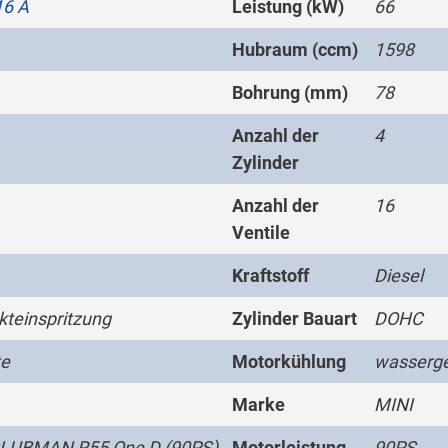
16 A
Leistung (kW)
66
Hubraum (ccm)
1598
Bohrung (mm)
78
Anzahl der
4
Zylinder
Anzahl der
16
Ventile
Kraftstoff
Diesel
kteinspritzung
Zylinder Bauart
DOHC
te
Motorkühlung
wasserge
Marke
MINI
CLUBMAN R55 One D (90PS)
Motorleistung
90PS