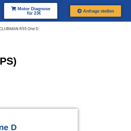
Motor Diagnose
Anfrage stellen
für 23€
 CLUBMAN R55 One D
PS)
ne D