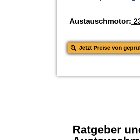
Austauschmotor:
23
Jetzt Preise von geprü
Ratgeber und