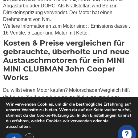
Abgasturbolader DOHC. Als Kraftstoffart wird Benzin
Direkteinspritzung verwendet. Der Motor hat einen
Drehmoment von
Nm.
Weitere Informationen zum Motor sind:
, Emissionsklasse
,
16 Ventile, 5 Lager und Motor mit Kette.
Kosten & Preise vergleichen für
gebrauchte, überholte und neue
Austauschmotoren für ein MINI
MINI CLUBMAN John Cooper
Works
Du willst einen Motor kaufen? MotorschadenVergleich hilft
dir bei der Suche nach einem qualitativ hochwertigen
überholten oder gebrauchten Tauschmotor für dein MINI
Wir verwenden Cookies, um dir die bestmögliche Erfahrung auf
unserer Website zu bieten. Wenn du auf der Seite weiter surfst,
CLUBMAN R55 John Cooper Works (211PS). Wir haben
stimmst du der Cookie-Nutzung zu. In den
Einstellungen
kannst
geprüfte MINI Motoren Händler und auf MINI spezialisierte
du erfahren, welche Cookies wir verwenden oder sie
Werkstätte in unserem Netzwerk, die gebrauchte und
ausschalten.
generalüberholte Motoren in bester Qualität anbieten.
GDPR Cookie-Banner schließen
Stelle einfach eine Anfrage
und erhalte bzw. vergleiche die