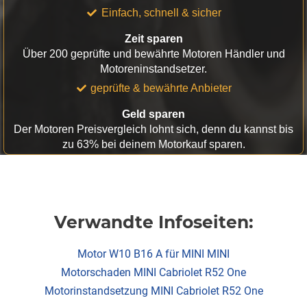
Einfach, schnell & sicher
Zeit sparen
Über 200 geprüfte und bewährte Motoren Händler und
Motoreninstandsetzer.
geprüfte & bewährte Anbieter
Geld sparen
Der Motoren Preisvergleich lohnt sich, denn du kannst bis
zu 63% bei deinem Motorkauf sparen.
Verwandte Infoseiten:
Motor W10 B16 A für MINI MINI
Motorschaden MINI Cabriolet R52 One
Motorinstandsetzung MINI Cabriolet R52 One