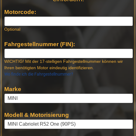
Produktseiten
Motorcode:
Optional
Fahrgestellnummer (FIN):
WICHTIG! Mit der 17-stelligen Fahrgestellnummer können wir
Ihren benötigten Motor eindeutig identifizieren.
Wo finde ich die Fahrgestellnummer?
Marke
Modell & Motorisierung