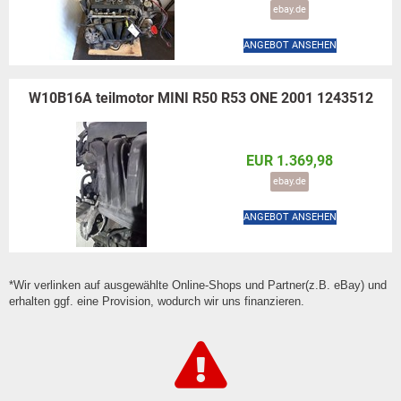
ebay.de
ANGEBOT ANSEHEN
W10B16A teilmotor MINI R50 R53 ONE 2001 1243512
EUR 1.369,98
ebay.de
ANGEBOT ANSEHEN
*Wir verlinken auf ausgewählte Online-Shops und Partner(z.B. eBay) und
erhalten ggf. eine Provision, wodurch wir uns finanzieren.