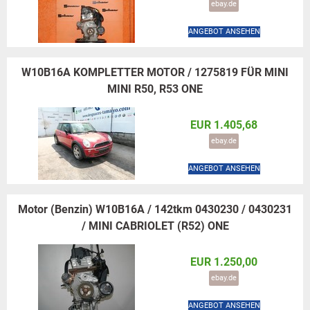
ebay.de
ANGEBOT ANSEHEN
W10B16A KOMPLETTER MOTOR / 1275819 FÜR MINI
MINI R50, R53 ONE
EUR 1.405,68
ebay.de
ANGEBOT ANSEHEN
Motor (Benzin) W10B16A / 142tkm 0430230 / 0430231
/ MINI CABRIOLET (R52) ONE
EUR 1.250,00
ebay.de
ANGEBOT ANSEHEN