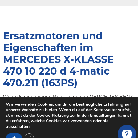
Ersatzmotoren und
Eigenschaften im
MERCEDES X-KLASSE
470 10 220 d 4-matic
470.211 (163PS)
Wenn du einen neuen Motor für deinen MERCEDES-BENZ
kaufen möchtest, sollte der Motorcode exakt mit deinem
Wir verwenden Cookies, um dir die bestmögliche Erfahrung auf
unserer Website zu bieten. Wenn du auf der Seite weiter surfst,
alten Motor übereinstimmen.
stimmst du der Cookie-Nutzung zu. In den
Einstellungen
kannst
Der Motor im MERCEDES-BENZ X-KLASSE X 220 d 4-
du erfahren, welche Cookies wir verwenden oder sie
matic hat einen einen Hubraum von 2299 ccm, eine
ausschalten.
Bohrung von 85 und ein Hub von 101.3.
GDPR Cookie-Banner schließen
Es gibt den Motor mit folgender Leistung: 163PS.