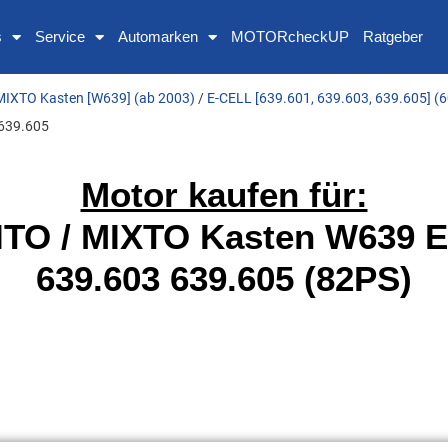
s
Service
Automarken
MOTORcheckUP
Ratgeber
MIXTO Kasten [W639] (ab 2003)
/
E-CELL [639.601, 639.603, 639.605] (
639.605
Motor kaufen für:
O / MIXTO Kasten W639 E
639.603 639.605 (82PS)