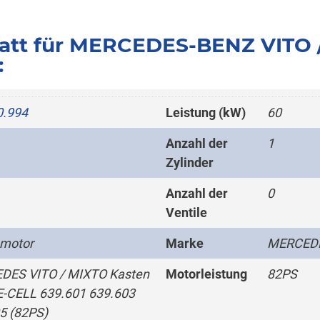
att für MERCEDES-BENZ VITO 
:
0.994
Leistung (kW)
60
Anzahl der
1
Zylinder
Anzahl der
0
Ventile
omotor
Marke
MERCED
DES VITO / MIXTO Kasten
Motorleistung
82PS
-CELL 639.601 639.603
5 (82PS)