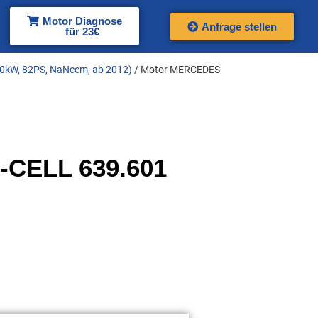
Motor Diagnose
Anfrage stellen
für 23€
60kW, 82PS, NaNccm, ab 2012)
/ Motor MERCEDES
-CELL 639.601