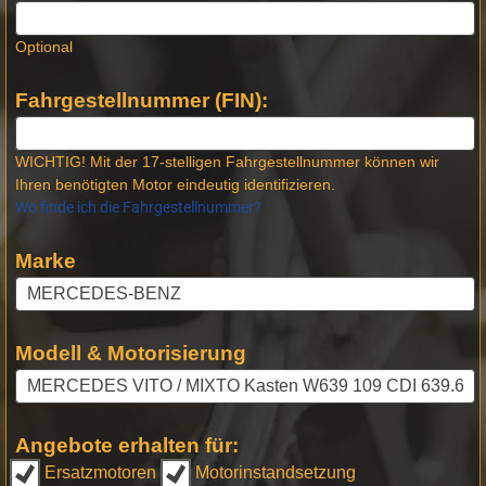
Optional
Fahrgestellnummer (FIN):
WICHTIG! Mit der 17-stelligen Fahrgestellnummer können wir
Ihren benötigten Motor eindeutig identifizieren.
Wo finde ich die Fahrgestellnummer?
Marke
Modell & Motorisierung
Angebote erhalten für:
Ersatzmotoren
Motorinstandsetzung