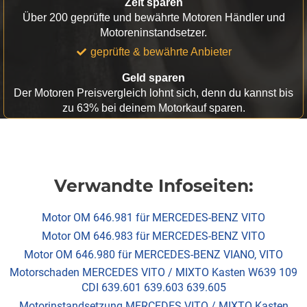
Zeit sparen
Über 200 geprüfte und bewährte Motoren Händler und
Motoreninstandsetzer.
geprüfte & bewährte Anbieter
Geld sparen
Der Motoren Preisvergleich lohnt sich, denn du kannst bis
zu 63% bei deinem Motorkauf sparen.
Verwandte Infoseiten:
Motor OM 646.981 für MERCEDES-BENZ VITO
Motor OM 646.983 für MERCEDES-BENZ VITO
Motor OM 646.980 für MERCEDES-BENZ VIANO, VITO
Motorschaden MERCEDES VITO / MIXTO Kasten W639 109
CDI 639.601 639.603 639.605
Motorinstandsetzung MERCEDES VITO / MIXTO Kasten