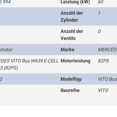
0.994
Leistung (kW)
60
Anzahl der
1
Zylinder
Anzahl der
0
Ventile
omotor
Marke
MERCED
DES VITO Bus W639 E-CELL
Motorleistung
82PS
3 (82PS)
2
Modelltyp
VITO Bus
L
Baureihe
VITO