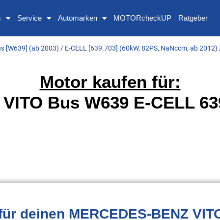
s
Service
Automarken
MOTORcheckUP
Ratgeber
s [W639] (ab 2003)
/
E-CELL [639.703] (60kW, 82PS, NaNccm, ab 2012)
Motor kaufen für:
ITO Bus W639 E-CELL 639
für deinen MERCEDES-BENZ VIT