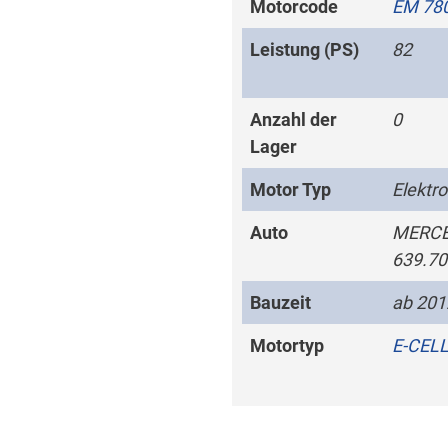
Motorcode
EM 78
Leistung (PS)
82
Anzahl der
0
Lager
Motor Typ
Elektr
Auto
MERCE
639.70
Bauzeit
ab 201
Motortyp
E-CEL