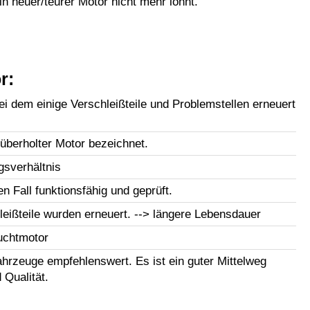
in neuer/teurer Motor nicht mehr lohnt.
r:
i dem einige Verschleißteile und Problemstellen erneuert
lüberholter Motor bezeichnet.
gsverhältnis
en Fall funktionsfähig und geprüft.
leißteile wurden erneuert. --> längere Lebensdauer
uchtmotor
Fahrzeuge empfehlenswert. Es ist ein guter Mittelweg
Qualität.