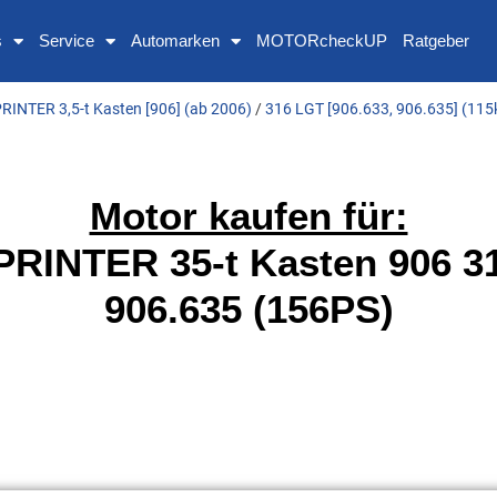
s
Service
Automarken
MOTORcheckUP
Ratgeber
RINTER 3,5-t Kasten [906] (ab 2006)
/
316 LGT [906.633, 906.635] (115
Motor kaufen für:
INTER 35-t Kasten 906 31
906.635 (156PS)