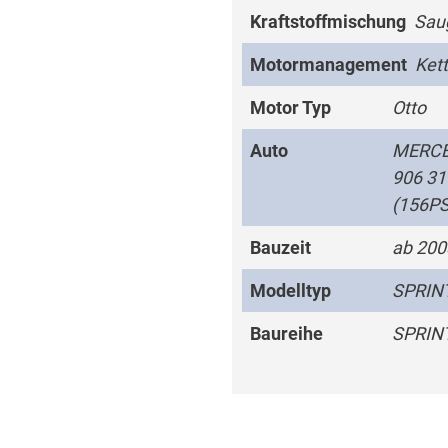
Kraftstoffmischung
Sau
Motormanagement
Ket
Motor Typ
Otto
Auto
MERCE
906 31
(156PS
Bauzeit
ab 200
Modelltyp
SPRINT
Baureihe
SPRIN