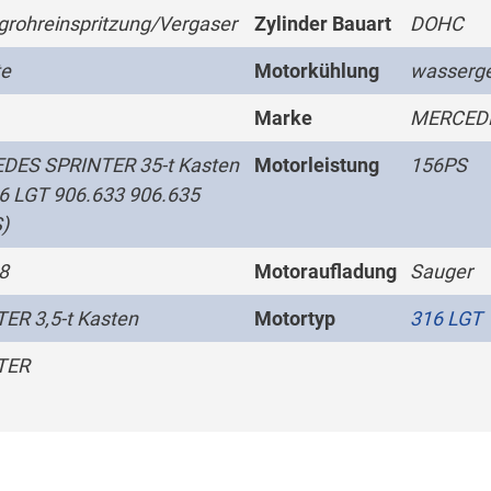
grohreinspritzung/Vergaser
Zylinder Bauart
DOHC
te
Motorkühlung
wasserge
Marke
MERCED
DES SPRINTER 35-t Kasten
Motorleistung
156PS
6 LGT 906.633 906.635
)
8
Motoraufladung
Sauger
ER 3,5-t Kasten
Motortyp
316 LGT
TER