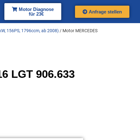
Motor Diagnose
Anfrage stellen
für 23€
kW, 156PS, 1796ccm, ab 2008)
/ Motor MERCEDES
6 LGT 906.633