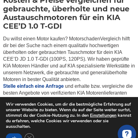
Kosten & Preise vergleichen für
gebrauchte, überholte und neue
Austauschmotoren für ein KIA
CEE’D 1.0 T-GDI
Du willst einen Motor kaufen? MotorschadenVergleich hilft
dir bei der Suche nach einem qualitativ hochwertigen
überholten oder gebrauchten Tauschmotor für dein KIA
CEE’D JD 1.0 T-GDI (100PS, 120PS). Wir haben geprüfte
KIA Motoren Händler und auf KIA spezialisierte Werkstätte in
unserem Netzwerk, die gebrauchte und generalüberholte
Motoren in bester Qualität anbieten.
Stelle einfach eine Anfrage
und erhalte bzw. vergleiche die
besten Angebote von verifizierten KIA Motorenlieferanten
und Werkstätte. Wir finden die beste Lösung für
Wir verwenden Cookies, um dir die bestmögliche Erfahrung auf
deinen
Motorschaden.
unserer Website zu bieten. Wenn du auf der Seite weiter surfst,
stimmst du der Cookie-Nutzung zu. In den
Einstellungen
kannst
du erfahren, welche Cookies wir verwenden oder sie
ausschalten.
GDPR Cookie-Banner schließen