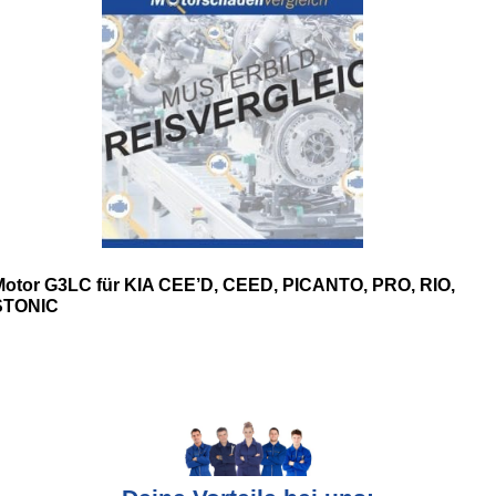
Motor G3LC für KIA CEE’D, CEED, PICANTO, PRO, RIO,
STONIC