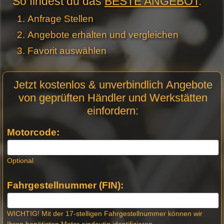
So findest du das
BESTE ANGEBOT
:
Anfrage Stellen
Angebote erhalten und vergleichen
Favorit auswählen
Motor
Jetzt kostenlos & unverbindlich Angebote
Anfrage
von geprüften Händler und Werkstätten
Stellen -
einfordern:
Neue
Produktseiten
Motorcode:
Optional
Fahrgestellnummer (FIN):
WICHTIG! Mit der 17-stelligen Fahrgestellnummer können wir
Ihren benötigten Motor eindeutig identifizieren.