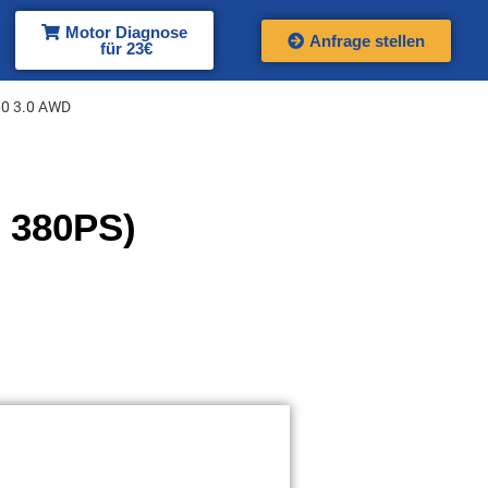
Motor Diagnose
Anfrage stellen
für 23€
0 3.0 AWD
 380PS)