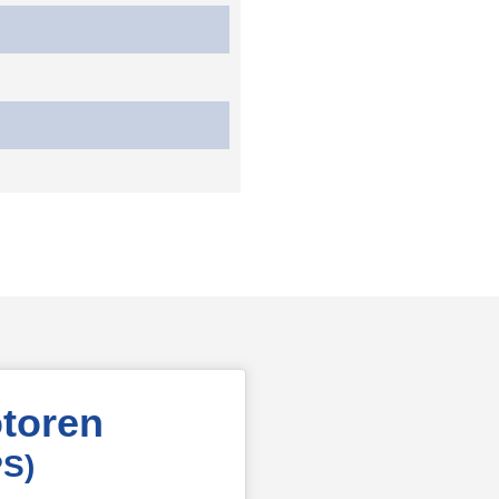
toren
PS)