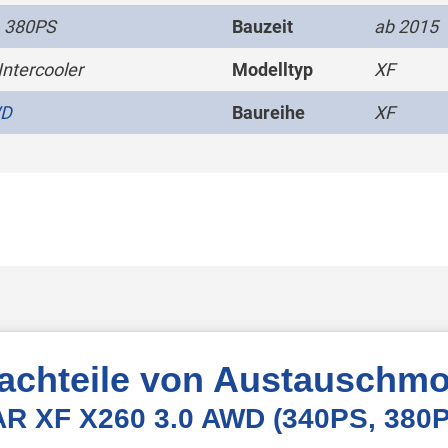
 380PS
Bauzeit
ab 2015
Intercooler
Modelltyp
XF
WD
Baureihe
XF
Nachteile von Austauschmo
AR XF X260 3.0 AWD (340PS, 380