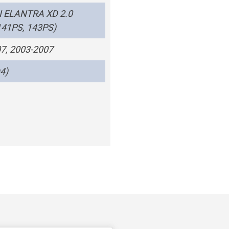
 ELANTRA XD 2.0
141PS, 143PS)
7, 2003-2007
4)