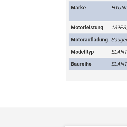
Marke
HYUND
Motorleistung
139PS,
Motoraufladung
Sauge
Modelltyp
ELAN
Baureihe
ELAN