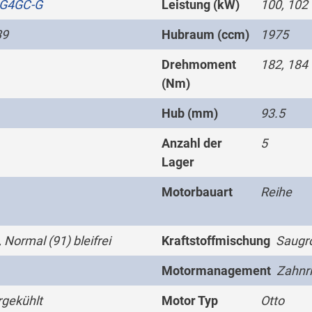
G4GC-G
Leistung (kW)
100, 102
39
Hubraum (ccm)
1975
Drehmoment
182, 184
(Nm)
Hub (mm)
93.5
Anzahl der
5
Lager
Motorbauart
Reihe
 Normal (91) bleifrei
Kraftstoffmischung
Saugro
Motormanagement
Zahnr
gekühlt
Motor Typ
Otto