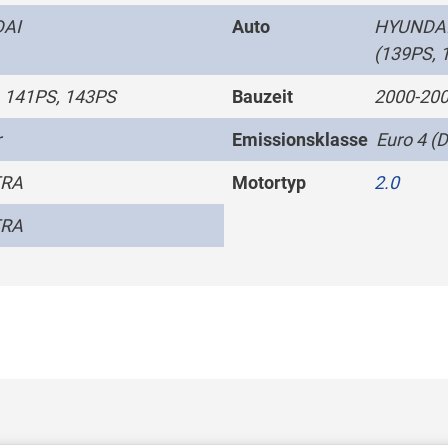
AI
Auto
HYUNDAI
(139PS, 
 141PS, 143PS
Bauzeit
2000-200
r
Emissionsklasse
Euro 4 (D
TRA
Motortyp
2.0
TRA