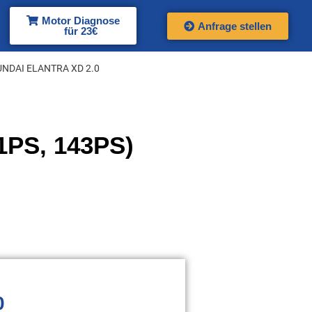
Motor Diagnose
Anfrage stellen
für 23€
UNDAI ELANTRA XD 2.0
1PS, 143PS)
0