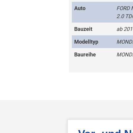
Auto
FORD 
2.0 TD
Bauzeit
ab 201
Modelltyp
MONDE
Baureihe
MOND