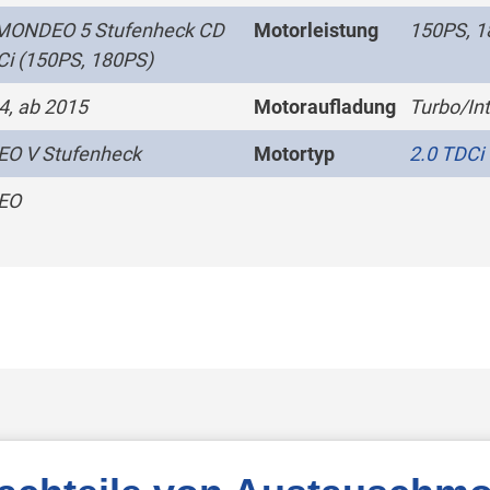
MONDEO 5 Stufenheck CD
Motorleistung
150PS, 
Ci (150PS, 180PS)
4, ab 2015
Motoraufladung
Turbo/Int
O V Stufenheck
Motortyp
2.0 TDCi
EO