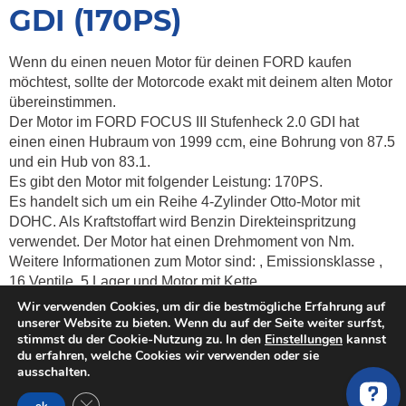
GDI (170PS)
Wenn du einen neuen Motor für deinen FORD kaufen
möchtest, sollte der Motorcode exakt mit deinem alten Motor
übereinstimmen.
Der Motor im FORD FOCUS III Stufenheck 2.0 GDI hat
einen einen Hubraum von 1999 ccm, eine Bohrung von 87.5
und ein Hub von 83.1.
Es gibt den Motor mit folgender Leistung: 170PS.
Es handelt sich um ein Reihe 4-Zylinder Otto-Motor mit
DOHC. Als Kraftstoffart wird Benzin Direkteinspritzung
verwendet. Der Motor hat einen Drehmoment von
Nm.
Weitere Informationen zum Motor sind:
, Emissionsklasse
,
16 Ventile, 5 Lager und Motor mit Kette.
Wir verwenden Cookies, um dir die bestmögliche Erfahrung auf
Kosten & Preise vergleichen für
unserer Website zu bieten. Wenn du auf der Seite weiter surfst,
gebrauchte, überholte und neue
stimmst du der Cookie-Nutzung zu. In den
Einstellungen
kannst
du erfahren, welche Cookies wir verwenden oder sie
Austauschmotoren für ein FORD
ausschalten.
FOCUS III Stufenheck 2.0 GDI
GDPR Cookie-Banner schließen