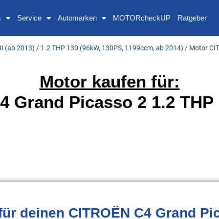
s
Service
Automarken
MOTORcheckUP
Ratgeber
II (ab 2013)
/
1.2 THP 130 (96kW, 130PS, 1199ccm, ab 2014)
/ Motor CI
Motor kaufen für:
 Grand Picasso 2 1.2 THP 
für deinen CITROËN C4 Grand Pic