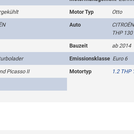
gekühlt
Motor Typ
Otto
ËN
Auto
CITROËN 
THP 130 
Bauzeit
ab 2014
urbolader
Emissionsklasse
Euro 6
nd Picasso II
Motortyp
1.2 THP 