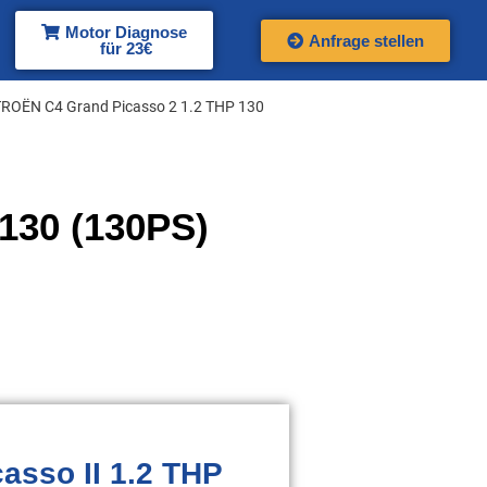
Motor Diagnose
Anfrage stellen
für 23€
TROËN C4 Grand Picasso 2 1.2 THP 130
130 (130PS)
asso II 1.2 THP