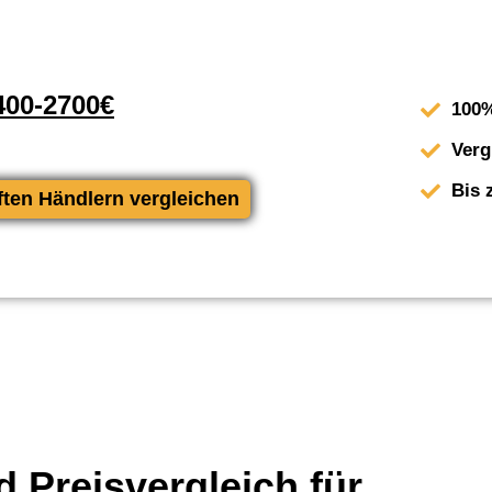
00-2700€
100%
Verg
Bis 
ften Händlern vergleichen
 Preisvergleich für