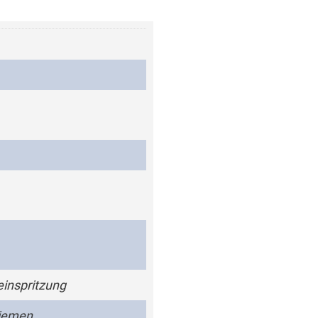
einspritzung
iemen