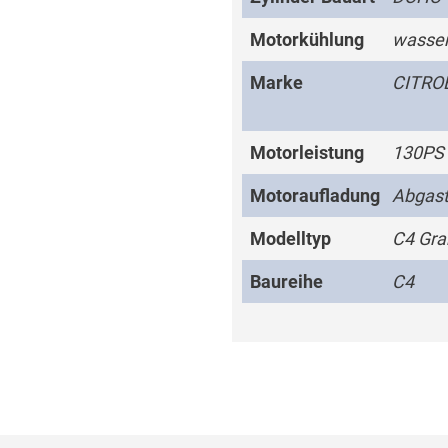
Motorkühlung
wasser
Marke
CITRO
Motorleistung
130PS
Motoraufladung
Abgast
Modelltyp
C4 Gra
Baureihe
C4