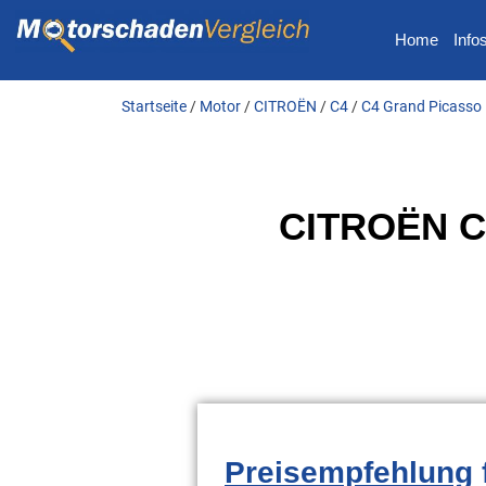
Home
Info
Startseite
/
Motor
/
CITROËN
/
C4
/
C4 Grand Picasso 
CITROËN C4
Preisempfehlung