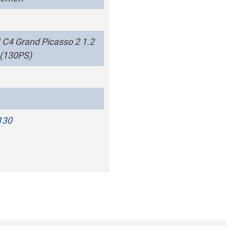
C4 Grand Picasso 2 1.2
(130PS)
130