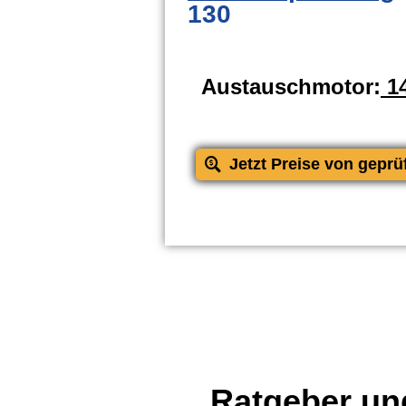
130
Austauschmotor:
14
Jetzt Preise von geprü
Ratgeber und