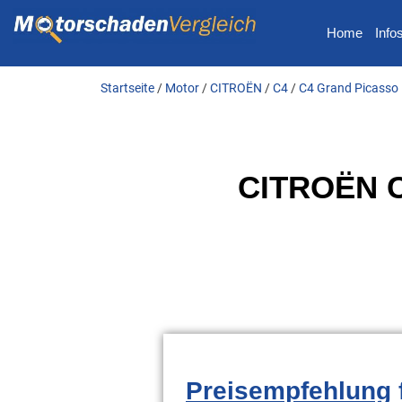
Home
Info
Startseite
/
Motor
/
CITROËN
/
C4
/
C4 Grand Picasso 
CITROËN C4
Preisempfehlung