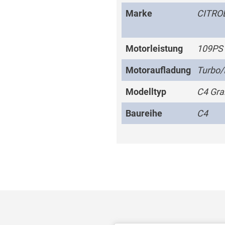
Marke
CITRO
Motorleistung
109PS
Motoraufladung
Turbo/
Modelltyp
C4 Gra
Baureihe
C4