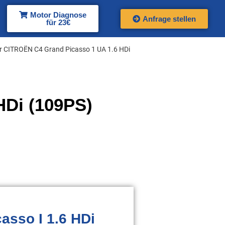
Motor Diagnose
Anfrage stellen
für 23€
r CITROËN C4 Grand Picasso 1 UA 1.6 HDi
HDi (109PS)
asso I 1.6 HDi