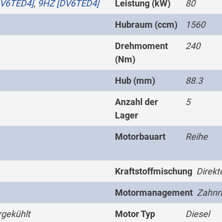
DV6TED4]
,
9HZ [DV6TED4]
Leistung (kW)
80
Hubraum (ccm)
1560
Drehmoment
240
(Nm)
Hub (mm)
88.3
Anzahl der
5
Lager
Motorbauart
Reihe
Kraftstoffmischung
Direkt
Motormanagement
Zahnr
gekühlt
Motor Typ
Diesel