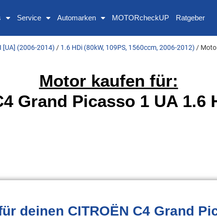
s
Service
Automarken
MOTORcheckUP
Ratgeber
I [UA] (2006-2014)
/
1.6 HDi (80kW, 109PS, 1560ccm, 2006-2012)
/ Moto
Motor kaufen für:
 Grand Picasso 1 UA 1.6 
für deinen CITROËN C4 Grand Pic