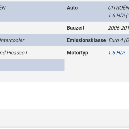
ËN
Auto
CITROËN 
1.6 HDi 
Bauzeit
2006-20
Intercooler
Emissionsklasse
Euro 4 (D
nd Picasso I
Motortyp
1.6 HDi