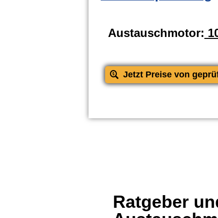
Austauschmotor:
10
Jetzt Preise von geprü
Ratgeber und