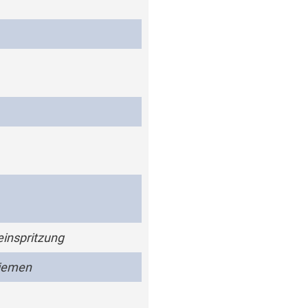
einspritzung
iemen