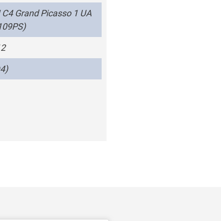
C4 Grand Picasso 1 UA
(109PS)
12
4)