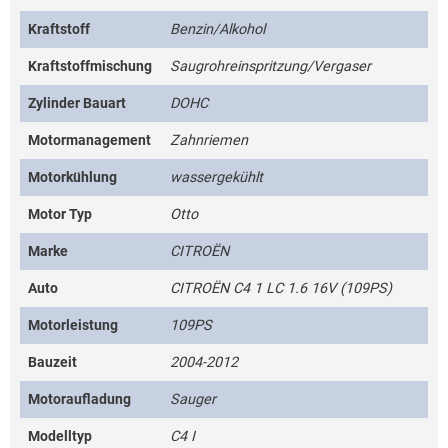
Kraftstoff
Benzin/Alkohol
Kraftstoffmischung
Saugrohreinspritzung/Vergaser
Zylinder Bauart
DOHC
Motormanagement
Zahnriemen
Motorkühlung
wassergekühlt
Motor Typ
Otto
Marke
CITROËN
Auto
CITROËN C4 1 LC 1.6 16V (109PS)
Motorleistung
109PS
Bauzeit
2004-2012
Motoraufladung
Sauger
Modelltyp
C4 I