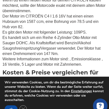
Wenn du einen neuen Motor für deinen CITROËN kaufen
möchtest, sollte der Motorcode exakt mit deinem alten Motor
übereinstimmen.
Der Motor im CITROËN C4 I 1.6 16V hat einen einen
Hubraum von 1587 ccm, eine Bohrung von 78.5 und ein
Hub von 82.
Es gibt den Motor mit folgender Leistung: 109PS.
Es handelt sich um ein Reihe 4-Zylinder Otto-Motor mit
Sauger DOHC. Als Kraftstoffart wird Benzin/Alkohol
Saugrohreinspritzung/Vergaser verwendet. Der Motor hat
einen Drehmoment von
147 Nm.
Weitere Informationen zum Motor sind:
, Emissionsklasse
,
16 Ventile, 5 Lager und Motor mit Zahnriemen.
Kosten & Preise vergleichen für
gebrauchte, überholte und neue
Wir verwenden Cookies, um dir die bestmögliche Erfahrung auf
Austauschmotoren für ein
unserer Website zu bieten. Wenn du auf der Seite weiter surfst,
stimmst du der Cookie-Nutzung zu. In den
Einstellungen
kannst
CITROËN C4 I 1.6 16V
du erfahren, welche Cookies wir verwenden oder sie
ausschalten.
Du willst einen Motor kaufen? MotorschadenVergleich hilft
GDPR Cookie-Banner schließen
dir bei der Suche nach einem qualitativ hochwertigen