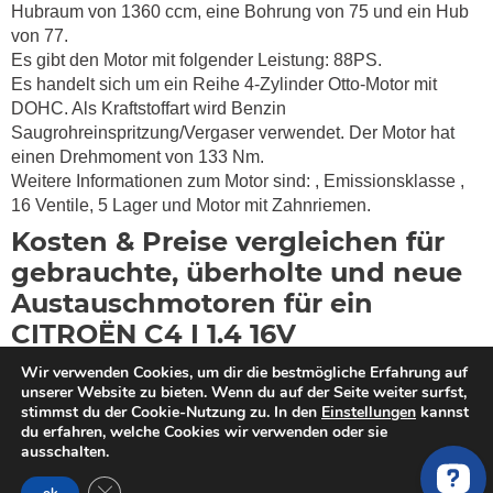
Hubraum von 1360 ccm, eine Bohrung von 75 und ein Hub
von 77.
Es gibt den Motor mit folgender Leistung: 88PS.
Es handelt sich um ein Reihe 4-Zylinder Otto-Motor mit
DOHC. Als Kraftstoffart wird Benzin
Saugrohreinspritzung/Vergaser verwendet. Der Motor hat
einen Drehmoment von
133 Nm.
Weitere Informationen zum Motor sind:
, Emissionsklasse
,
16 Ventile, 5 Lager und Motor mit Zahnriemen.
Kosten & Preise vergleichen für
gebrauchte, überholte und neue
Austauschmotoren für ein
CITROËN C4 I 1.4 16V
Wir verwenden Cookies, um dir die bestmögliche Erfahrung auf
Du willst einen Motor kaufen? MotorschadenVergleich hilft
unserer Website zu bieten. Wenn du auf der Seite weiter surfst,
dir bei der Suche nach einem qualitativ hochwertigen
stimmst du der Cookie-Nutzung zu. In den
Einstellungen
kannst
überholten oder gebrauchten Tauschmotor für dein
du erfahren, welche Cookies wir verwenden oder sie
ausschalten.
CITROËN C4 1 LC 1.4 16V (88PS). Wir haben geprüfte
CITROËN Motoren Händler und auf CITROËN spezialisierte
GDPR Cookie-Banner schließen