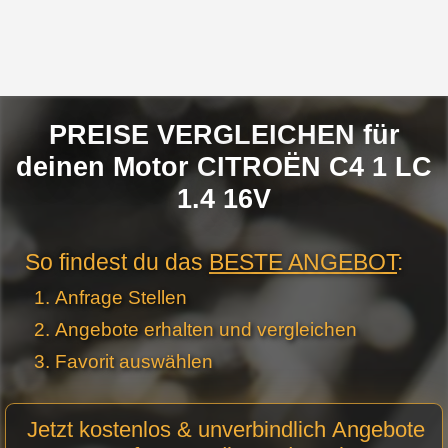
PREISE VERGLEICHEN für
deinen Motor CITROËN C4 1 LC
1.4 16V
So findest du das
BESTE ANGEBOT
:
Anfrage Stellen
Angebote erhalten und vergleichen
Favorit auswählen
Motor
Jetzt kostenlos & unverbindlich Angebote
Anfrage