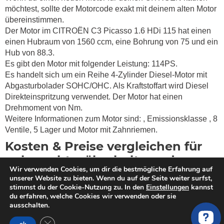
möchtest, sollte der Motorcode exakt mit deinem alten Motor
übereinstimmen.
Der Motor im CITROËN C3 Picasso 1.6 HDi 115 hat einen
einen Hubraum von 1560 ccm, eine Bohrung von 75 und ein
Hub von 88.3.
Es gibt den Motor mit folgender Leistung: 114PS.
Es handelt sich um ein Reihe 4-Zylinder Diesel-Motor mit
Abgasturbolader SOHC/OHC. Als Kraftstoffart wird Diesel
Direkteinspritzung verwendet. Der Motor hat einen
Drehmoment von
Nm.
Weitere Informationen zum Motor sind:
, Emissionsklasse
, 8
Ventile, 5 Lager und Motor mit Zahnriemen.
Kosten & Preise vergleichen für
gebrauchte, überholte und neue
Wir verwenden Cookies, um dir die bestmögliche Erfahrung auf
Austauschmotoren für ein
unserer Website zu bieten. Wenn du auf der Seite weiter surfst,
CITROËN C3 Picasso 1.6 HDi 115
stimmst du der Cookie-Nutzung zu. In den
Einstellungen
kannst
du erfahren, welche Cookies wir verwenden oder sie
ausschalten.
Du willst einen Motor kaufen? MotorschadenVergleich hilft
dir bei der Suche nach einem qualitativ hochwertigen
GDPR Cookie-Banner schließen