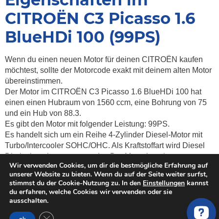
CITROËN C3 Picasso 1.6
BlueHDi 100 (99PS)
Wenn du einen neuen Motor für deinen CITROËN kaufen
möchtest, sollte der Motorcode exakt mit deinem alten Motor
übereinstimmen.
Der Motor im CITROËN C3 Picasso 1.6 BlueHDi 100 hat
einen einen Hubraum von 1560 ccm, eine Bohrung von 75
und ein Hub von 88.3.
Es gibt den Motor mit folgender Leistung: 99PS.
Es handelt sich um ein Reihe 4-Zylinder Diesel-Motor mit
Turbo/Intercooler SOHC/OHC. Als Kraftstoffart wird Diesel
Direkteinspritzung verwendet. Der Motor hat einen
Wir verwenden Cookies, um dir die bestmögliche Erfahrung auf
Drehmoment von
254 Nm.
unserer Website zu bieten. Wenn du auf der Seite weiter surfst,
Weitere Informationen zum Motor sind:
, Emissionsklasse
, 8
stimmst du der Cookie-Nutzung zu. In den
Einstellungen
kannst
Ventile, 5 Lager und Motor mit Zahnriemen.
du erfahren, welche Cookies wir verwenden oder sie
ausschalten.
Kosten & Preise vergleichen für
gebrauchte, überholte und neue
GDPR Cookie-Banner schließen