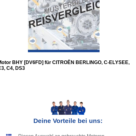
Motor BHY [DV6FD] für CITROËN BERLINGO, C-ELYSEE,
C3, C4, DS3
Deine Vorteile bei uns: