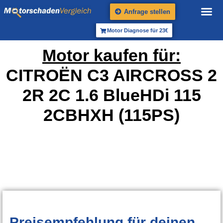
Anfrage stellen
Motor Diagnose für 23€
Motor kaufen für:
CITROËN C3 AIRCROSS 2
2R 2C 1.6 BlueHDi 115
2CBHXH (115PS)
Preisempfehlung
für deinen