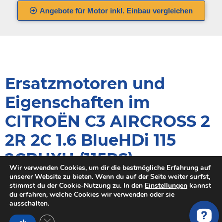
Angebote für Motor inkl. Einbau vergleichen
Ersatzmotoren und
Eigenschaften im
CITROËN C3 AIRCROSS 2
2R 2C 1.6 BlueHDi 115
2CBHXH (115PS)
Wir verwenden Cookies, um dir die bestmögliche Erfahrung auf
unserer Website zu bieten. Wenn du auf der Seite weiter surfst,
Wenn du einen neuen Motor für deinen CITROËN kaufen
stimmst du der Cookie-Nutzung zu. In den
Einstellungen
kannst
möchtest, sollte der Motorcode exakt mit deinem alten Motor
du erfahren, welche Cookies wir verwenden oder sie
ausschalten.
übereinstimmen.
Der Motor im CITROËN C3 AIRCROSS II 1.6 BlueHDi 115
GDPR Cookie-Banner schließen