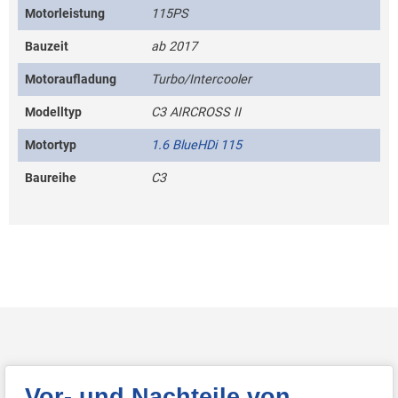
Motorleistung
115PS
Bauzeit
ab 2017
Motoraufladung
Turbo/Intercooler
Modelltyp
C3 AIRCROSS II
Motortyp
1.6 BlueHDi 115
Baureihe
C3
Vor- und Nachteile von