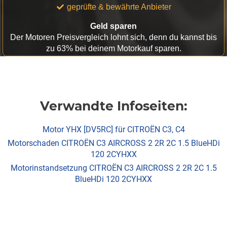
geprüfte & bewährte Anbieter
Geld sparen
Der Motoren Preisvergleich lohnt sich, denn du kannst bis
zu 63% bei deinem Motorkauf sparen.
Verwandte Infoseiten:
Motor YHX [DV5RC] für CITROËN C3, C4
Motorschaden CITROËN C3 AIRCROSS 2 2R 2C 1.5 BlueHDi
120 2CYHXX
Motorinstandsetzung CITROËN C3 AIRCROSS 2 2R 2C 1.5
BlueHDi 120 2CYHXX