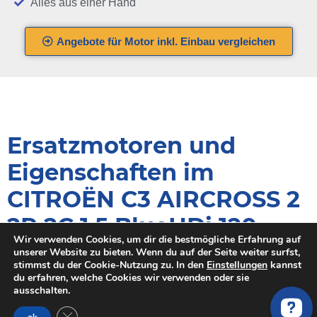
Alles aus einer Hand
Angebote für Motor inkl. Einbau vergleichen
Ersatzmotoren und
Eigenschaften im
CITROËN C3 AIRCROSS 2
2R 2C 1.5 BlueHDi 120
Wir verwenden Cookies, um dir die bestmögliche Erfahrung auf
2CYHXX (120PS)
unserer Website zu bieten. Wenn du auf der Seite weiter surfst,
stimmst du der Cookie-Nutzung zu. In den
Einstellungen
kannst
du erfahren, welche Cookies wir verwenden oder sie
Wenn du einen neuen Motor für deinen CITROËN kaufen
ausschalten.
möchtest, sollte der Motorcode exakt mit deinem alten Motor
GDPR Cookie-Banner schließen
übereinstimmen.