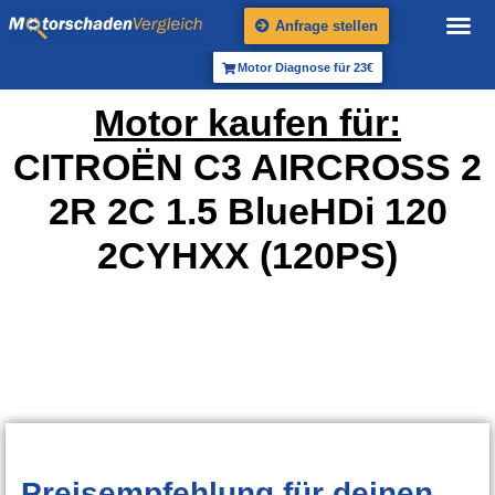
Anfrage stellen
Motor Diagnose für 23€
Motor kaufen für:
CITROËN C3 AIRCROSS 2
2R 2C 1.5 BlueHDi 120
2CYHXX (120PS)
Preisempfehlung
für deinen