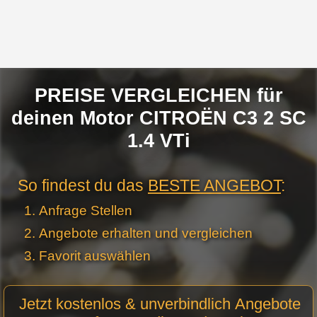
PREISE VERGLEICHEN für
deinen Motor CITROËN C3 2 SC
1.4 VTi
So findest du das
BESTE ANGEBOT
:
Anfrage Stellen
Angebote erhalten und vergleichen
Favorit auswählen
Motor
Jetzt kostenlos & unverbindlich Angebote
Anfrage