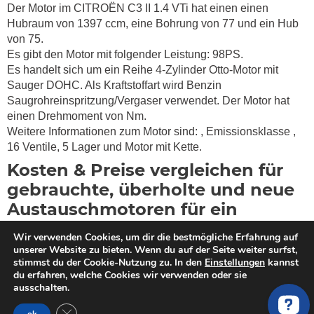
Der Motor im CITROËN C3 II 1.4 VTi hat einen einen
Hubraum von 1397 ccm, eine Bohrung von 77 und ein Hub
von 75.
Es gibt den Motor mit folgender Leistung: 98PS.
Es handelt sich um ein Reihe 4-Zylinder Otto-Motor mit
Sauger DOHC. Als Kraftstoffart wird Benzin
Saugrohreinspritzung/Vergaser verwendet. Der Motor hat
einen Drehmoment von
Nm.
Weitere Informationen zum Motor sind:
, Emissionsklasse
,
16 Ventile, 5 Lager und Motor mit Kette.
Kosten & Preise vergleichen für
gebrauchte, überholte und neue
Austauschmotoren für ein
CITROËN C3 II 1.4 VTi
Wir verwenden Cookies, um dir die bestmögliche Erfahrung auf
unserer Website zu bieten. Wenn du auf der Seite weiter surfst,
Du willst einen Motor kaufen? MotorschadenVergleich hilft
stimmst du der Cookie-Nutzung zu. In den
Einstellungen
kannst
dir bei der Suche nach einem qualitativ hochwertigen
du erfahren, welche Cookies wir verwenden oder sie
ausschalten.
überholten oder gebrauchten Tauschmotor für dein
CITROËN C3 2 SC 1.4 VTi (98PS). Wir haben geprüfte
GDPR Cookie-Banner schließen