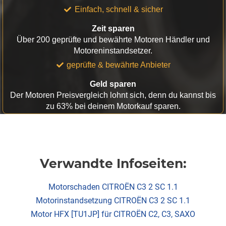
Einfach, schnell & sicher
Zeit sparen
Über 200 geprüfte und bewährte Motoren Händler und
Motoreninstandsetzer.
geprüfte & bewährte Anbieter
Geld sparen
Der Motoren Preisvergleich lohnt sich, denn du kannst bis
zu 63% bei deinem Motorkauf sparen.
Verwandte Infoseiten:
Motorschaden CITROËN C3 2 SC 1.1
Motorinstandsetzung CITROËN C3 2 SC 1.1
Motor HFX [TU1JP] für CITROËN C2, C3, SAXO