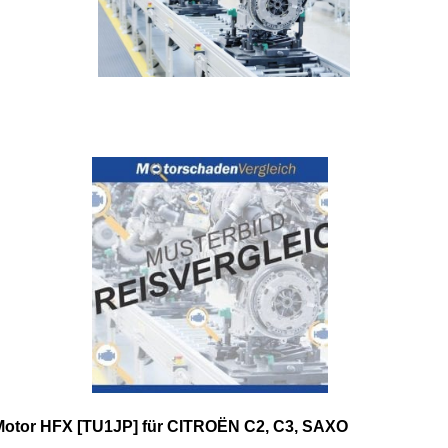
Motor HFX [TU1JP] für CITROËN C2, C3, SAXO