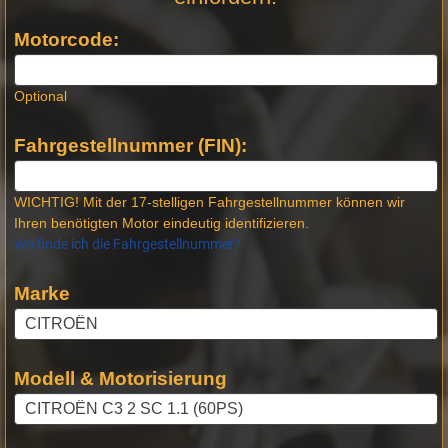
Produktseiten
Motorcode:
Optional
Fahrgestellnummer (FIN):
WICHTIG! Mit der 17-stelligen Fahrgestellnummer können wir
Ihren benötigten Motor eindeutig identifizieren.
Wo finde ich die Fahrgestellnummer?
Marke
Modell & Motorisierung