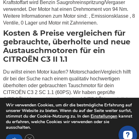
Kraftstoffart wird Benzin Saugrohreinspritzung/Vergaser
verwendet. Der Motor hat einen Drehmoment von
94 Nm.
Weitere Informationen zum Motor sind:
, Emissionsklasse
, 8
Ventile, 0 Lager und Motor mit Zahnriemen.
Kosten & Preise vergleichen für
gebrauchte, überholte und neue
Austauschmotoren für ein
CITROËN C3 II 1.1
Du willst einen Motor kaufen? MotorschadenVergleich hilft
dir bei der Suche nach einem qualitativ hochwertigen
überholten oder gebrauchten Tauschmotor für dein
CITROËN C3 2 SC 1.1 (60PS). Wir haben geprüfte
CITROËN Motoren Händler und auf CITROËN spezialisierte
Wir verwenden Cookies, um dir die bestmögliche Erfahrung auf
Werkstätte in unserem Netzwerk, die gebrauchte und
unserer Website zu bieten. Wenn du auf der Seite weiter surfst,
generalüberholte Motoren in bester Qualität anbieten.
stimmst du der Cookie-Nutzung zu. In den
Einstellungen
kannst
Stelle einfach eine Anfrage
und erhalte bzw. vergleiche die
du erfahren, welche Cookies wir verwenden oder sie
besten Angebote von verifizierten CITROËN
ausschalten.
Motorenlieferanten und Werkstätte. Wir finden die beste
GDPR Cookie-Banner schließen