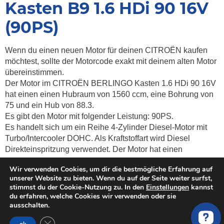
Kasten B9 1.6 HDi 90 16V
(90PS)
Wenn du einen neuen Motor für deinen CITROËN kaufen
möchtest, sollte der Motorcode exakt mit deinem alten Motor
übereinstimmen.
Der Motor im CITROËN BERLINGO Kasten 1.6 HDi 90 16V
hat einen einen Hubraum von 1560 ccm, eine Bohrung von
75 und ein Hub von 88.3.
Es gibt den Motor mit folgender Leistung: 90PS.
Es handelt sich um ein Reihe 4-Zylinder Diesel-Motor mit
Turbo/Intercooler DOHC. Als Kraftstoffart wird Diesel
Direkteinspritzung verwendet. Der Motor hat einen
Drehmoment von
215 Nm.
Wir verwenden Cookies, um dir die bestmögliche Erfahrung auf
Weitere Informationen zum Motor sind:
,
unserer Website zu bieten. Wenn du auf der Seite weiter surfst,
Emissionsklasse
Euro 4 (D4), 16 Ventile, 5 Lager und Motor
stimmst du der Cookie-Nutzung zu. In den
Einstellungen
kannst
mit Zahnriemen.
du erfahren, welche Cookies wir verwenden oder sie
ausschalten.
Kosten & Preise vergleichen für
gebrauchte, überholte und neue
GDPR Cookie-Banner schließen