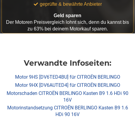
geprüfte & bewährte Anbieter
Geld sparen
Der Motoren Preisvergleich lohnt sich, denn du kannst bis
zu 63% bei deinem Motorkauf sparen.
Verwandte Infoseiten:
Motor 9HS [DV6TED4BU] für CITROËN BERLINGO
Motor 9HX [DV6AUTED4] für CITROËN BERLINGO
Motorschaden CITROËN BERLINGO Kasten B9 1.6 HDi 90
16V
Motorinstandsetzung CITROËN BERLINGO Kasten B9 1.6
HDi 90 16V