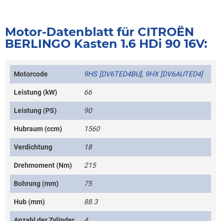
Motor-Datenblatt für CITROËN
BERLINGO Kasten 1.6 HDi 90 16V:
Motorcode
9HS [DV6TED4BU]
,
9HX [DV6AUTED4]
Leistung (kW)
66
Leistung (PS)
90
Hubraum (ccm)
1560
Verdichtung
18
Drehmoment (Nm)
215
Bohrung (mm)
75
Hub (mm)
88.3
Anzahl der Zylinder
4