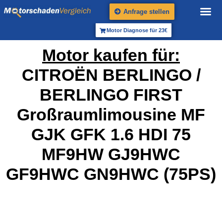
Anfrage stellen
Motor Diagnose für 23€
Motor kaufen für:
CITROËN BERLINGO /
BERLINGO FIRST
Großraumlimousine MF
GJK GFK 1.6 HDI 75
MF9HW GJ9HWC
GF9HWC GN9HWC (75PS)