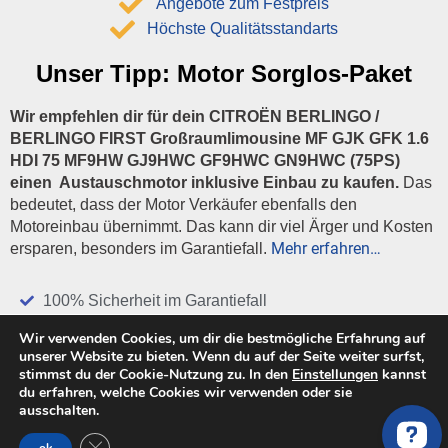
Angebote zum Festpreis
Höchste Qualitätsstandarts
Unser Tipp:
Motor Sorglos-Paket
Wir empfehlen dir für dein CITROËN BERLINGO /
BERLINGO FIRST Großraumlimousine MF GJK GFK 1.6
HDI 75 MF9HW GJ9HWC GF9HWC GN9HWC (75PS)
einen Austauschmotor inklusive Einbau zu kaufen.
Das
bedeutet, dass der Motor Verkäufer ebenfalls den
Motoreinbau übernimmt. Das kann dir viel Ärger und Kosten
Mehr erfahren…
ersparen, besonders im Garantiefall.
100% Sicherheit im Garantiefall
inklusive Abholung des Fahrzeugs
Wir verwenden Cookies, um dir die bestmögliche Erfahrung auf
Motor inklusive Einbau
unserer Website zu bieten. Wenn du auf der Seite weiter surfst,
stimmst du der Cookie-Nutzung zu. In den
Einstellungen
kannst
Gewährleistung 12 bis 24 Monate
du erfahren, welche Cookies wir verwenden oder sie
Bestes Preis / Leistung Verhältnis
ausschalten.
Alles aus einer Hand
GDPR Cookie-Banner schließen