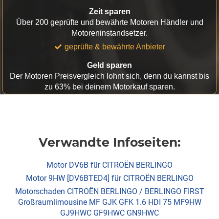
Zeit sparen
Über 200 geprüfte und bewährte Motoren Händler und
Motoreninstandsetzer.
geprüfte & bewährte Anbieter
Geld sparen
Der Motoren Preisvergleich lohnt sich, denn du kannst bis
zu 63% bei deinem Motorkauf sparen.
Verwandte Infoseiten:
Motor DV6B für CITROËN BERLINGO
Motor 9HW [DV6BTED4] für CITROËN BERLINGO
Motorschaden CITROËN BERLINGO / BERLINGO FIRST
Großraumlimousine MF GJK GFK 1.6 HDI 75 MF9HW
GJ9HWC GF9HWC GN9HWC