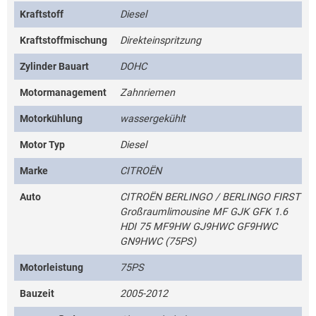
Kraftstoff
Diesel
Kraftstoffmischung
Direkteinspritzung
Zylinder Bauart
DOHC
Motormanagement
Zahnriemen
Motorkühlung
wassergekühlt
Motor Typ
Diesel
Marke
CITROËN
Auto
CITROËN BERLINGO / BERLINGO FIRST
Großraumlimousine MF GJK GFK 1.6
HDI 75 MF9HW GJ9HWC GF9HWC
GN9HWC (75PS)
Motorleistung
75PS
Bauzeit
2005-2012