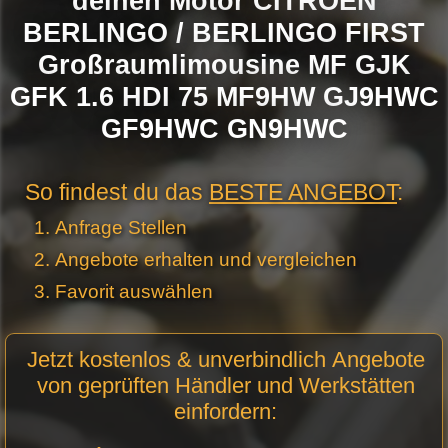
deinen Motor CITROËN
BERLINGO / BERLINGO FIRST
Großraumlimousine MF GJK
GFK 1.6 HDI 75 MF9HW GJ9HWC
GF9HWC GN9HWC
So findest du das
BESTE ANGEBOT
:
Anfrage Stellen
Angebote erhalten und vergleichen
Favorit auswählen
Motor
Jetzt kostenlos & unverbindlich Angebote
Anfrage
von geprüften Händler und Werkstätten
Stellen -
einfordern:
Neue
Produktseiten