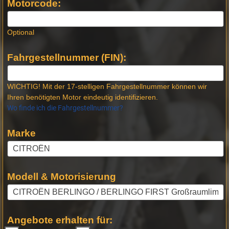
Motorcode:
Optional
Fahrgestellnummer (FIN):
WICHTIG! Mit der 17-stelligen Fahrgestellnummer können wir
Ihren benötigten Motor eindeutig identifizieren.
Wo finde ich die Fahrgestellnummer?
Marke
Modell & Motorisierung
Angebote erhalten für: