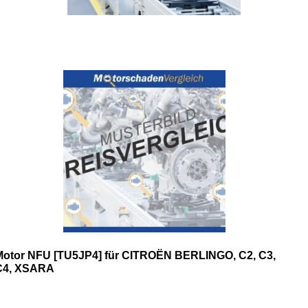
Motor NFU [TU5JP4] für CITROËN BERLINGO, C2, C3,
C4, XSARA