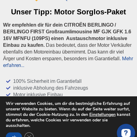
Unser Tipp:
Motor Sorglos-Paket
Wir empfehlen dir für dein CITROËN BERLINGO /
BERLINGO FIRST Großraumlimousine MF GJK GFK 1.6
16V MFNFU (109PS) einen Austauschmotor inklusive
Einbau zu kaufen.
Das bedeutet, dass der Motor Verkäufer
ebenfalls den Motoreinbau übernimmt. Das kann dir viel
Mehr
Ärger und Kosten ersparen, besonders im Garantiefall.
erfahren…
100% Sicherheit im Garantiefall
inklusive Abholung des Fahrzeugs
Motor inklusive Einbau
Wir verwenden Cookies, um dir die bestmögliche Erfahrung auf
Gewährleistung 12 bis 24 Monate
unserer Website zu bieten. Wenn du auf der Seite weiter surfst,
stimmst du der Cookie-Nutzung zu. In den
Einstellungen
kannst
Bestes Preis / Leistung Verhältnis
du erfahren, welche Cookies wir verwenden oder sie
Alles aus einer Hand
ausschalten.
GDPR Cookie-Banner schließen