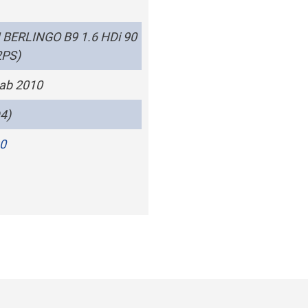
BERLINGO B9 1.6 HDi 90
2PS)
 ab 2010
4)
90