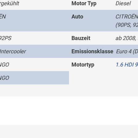
gekühlt
Motor Typ
Diesel
ËN
Auto
CITROËN 
(90PS, 9
92PS
Bauzeit
ab 2008,
Intercooler
Emissionsklasse
Euro 4 (D
NGO
Motortyp
1.6 HDI 
NGO