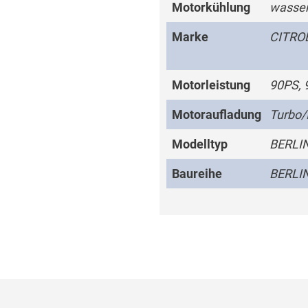
Motorkühlung
wasser
Marke
CITRO
Motorleistung
90PS, 
Motoraufladung
Turbo/
Modelltyp
BERLI
Baureihe
BERLI