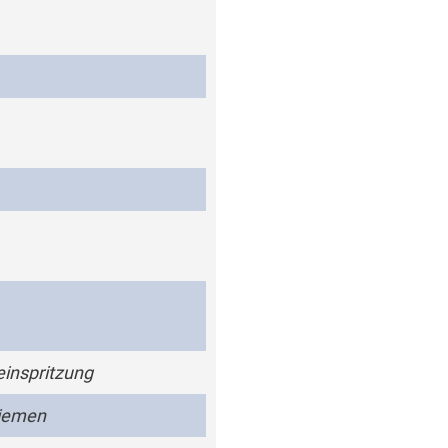
einspritzung
iemen