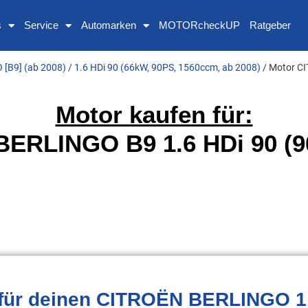
s
Service
Automarken
MOTORcheckUP
Ratgeber
[B9] (ab 2008)
/
1.6 HDi 90 (66kW, 90PS, 1560ccm, ab 2008)
/ Motor C
Motor kaufen für:
ERLINGO B9 1.6 HDi 90 (9
für deinen CITROËN BERLINGO 1.