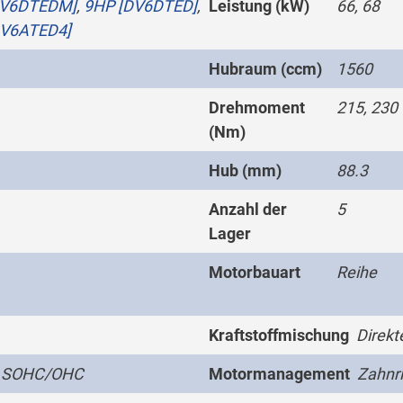
DV6DTEDM]
,
9HP [DV6DTED]
,
Leistung (kW)
66, 68
DV6ATED4]
Hubraum (ccm)
1560
Drehmoment
215, 230
(Nm)
Hub (mm)
88.3
Anzahl der
5
Lager
Motorbauart
Reihe
Kraftstoffmischung
Direkt
 SOHC/OHC
Motormanagement
Zahnr