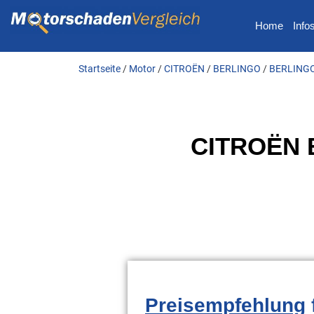
Home
Info
Startseite
/
Motor
/
CITROËN
/
BERLINGO
/
BERLINGO 
CITROËN B
Preisempfehlung