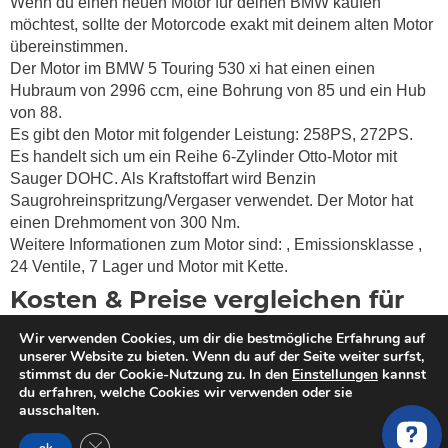
Wenn du einen neuen Motor für deinen BMW kaufen
möchtest, sollte der Motorcode exakt mit deinem alten Motor
übereinstimmen.
Der Motor im BMW 5 Touring 530 xi hat einen einen
Hubraum von 2996 ccm, eine Bohrung von 85 und ein Hub
von 88.
Es gibt den Motor mit folgender Leistung: 258PS, 272PS.
Es handelt sich um ein Reihe 6-Zylinder Otto-Motor mit
Sauger DOHC. Als Kraftstoffart wird Benzin
Saugrohreinspritzung/Vergaser verwendet. Der Motor hat
einen Drehmoment von
300 Nm.
Weitere Informationen zum Motor sind:
, Emissionsklasse
,
24 Ventile, 7 Lager und Motor mit Kette.
Kosten & Preise vergleichen für
gebrauchte, überholte und neue
Wir verwenden Cookies, um dir die bestmögliche Erfahrung auf
Austauschmotoren für ein BMW 5
unserer Website zu bieten. Wenn du auf der Seite weiter surfst,
stimmst du der Cookie-Nutzung zu. In den
Einstellungen
kannst
Touring 530 xi
du erfahren, welche Cookies wir verwenden oder sie
ausschalten.
Du willst einen Motor kaufen? MotorschadenVergleich hilft
GDPR Cookie-Banner schließen
dir bei der Suche nach einem qualitativ hochwertigen