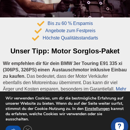
Bis zu 60 % Ersparnis
Angebote zum Festpreis
Höchste Qualitätsstandarts
Unser Tipp:
Motor Sorglos-Paket
Wir empfehlen dir für dein BMW 3er Touring E91 335 xi
(306PS, 326PS) einen Austauschmotor inklusive Einbau
zu kaufen.
Das bedeutet, dass der Motor Verkäufer
ebenfalls den Motoreinbau übernimmt. Das kann dir viel
Mehr
Ärger und Kosten ersparen, besonders im Garantiefall.
erfahren…
Wir verwenden Cookies, um dir die bestmögliche Erfahrung auf
unserer Website zu bieten. Wenn du auf der Seite weiter surfst,
stimmst du der Cookie-Nutzung zu. In den
Einstellungen
kannst
100% Sicherheit im Garantiefall
du erfahren, welche Cookies wir verwenden oder sie
inklusive Abholung des Fahrzeugs
ausschalten.
Motor inklusive Einbau
GDPR Cookie-Banner schließen