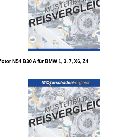
otor N54 B30 A für BMW 1, 3, 7, X6, Z4