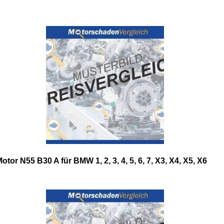
otor N55 B30 A für BMW 1, 2, 3, 4, 5, 6, 7, X3, X4, X5, X6