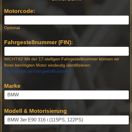
Produktseiten
Motorcode:
Optional
Fahrgestellnummer (FIN):
WICHTIG! Mit der 17-stelligen Fahrgestellnummer können wir
Ihren benötigten Motor eindeutig identifizieren.
Wo finde ich die Fahrgestellnummer?
Marke
Modell & Motorisierung