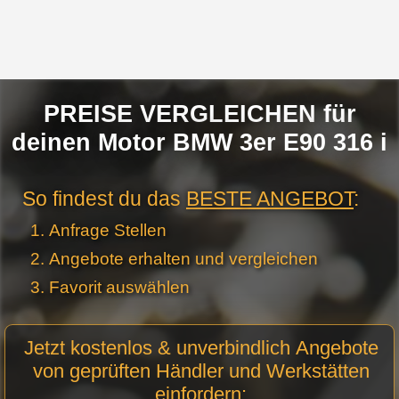
PREISE VERGLEICHEN für
deinen Motor BMW 3er E90 316 i
So findest du das
BESTE ANGEBOT
:
Anfrage Stellen
Angebote erhalten und vergleichen
Favorit auswählen
Motor
Jetzt kostenlos & unverbindlich Angebote
Anfrage
von geprüften Händler und Werkstätten
Stellen -
einfordern:
Neue