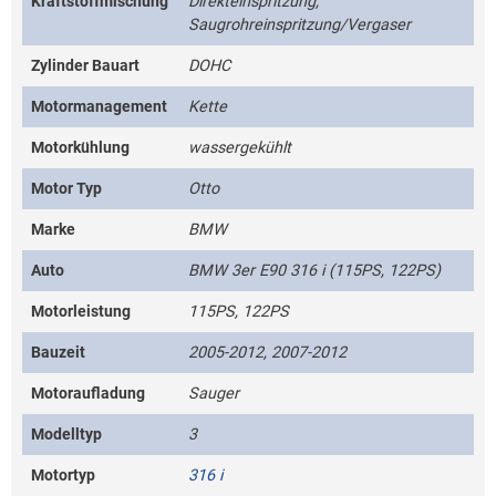
Kraftstoffmischung
Direkteinspritzung,
Saugrohreinspritzung/Vergaser
Zylinder Bauart
DOHC
Motormanagement
Kette
Motorkühlung
wassergekühlt
Motor Typ
Otto
Marke
BMW
Auto
BMW 3er E90 316 i (115PS, 122PS)
Motorleistung
115PS, 122PS
Bauzeit
2005-2012, 2007-2012
Motoraufladung
Sauger
Modelltyp
3
Motortyp
316 i