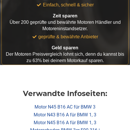
Einfach, schnell & sicher
Zeit sparen
Über 200 geprüfte und bewährte Motoren Händler und
Motoreninstandsetzer.
geprüfte & bewährte Anbieter
Geld sparen
Der Motoren Preisvergleich lohnt sich, denn du kannst bis
zu 63% bei deinem Motorkauf sparen.
Verwandte Infoseiten:
Motor N45 B16 AC für BMW 3
Motor N43 B16 A für BMW 1, 3
Motor N45 B16 A für BMW 1, 3