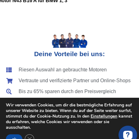
Motor N43 B16 A für BMW 1, 3
Deine Vorteile bei uns:
Riesen Auswahl an gebrauchte Motoren
Vertraute und verifizierte Partner und Online-Shops
Bis zu 65% sparen durch den Preisvergleich
Deutschlandweite Abholung & Motoreinbau
Wir verwenden Cookies, um dir die bestmögliche Erfahrung auf
unserer Website zu bieten. Wenn du auf der Seite weiter surfst,
Festpreise für den Motorwechsel
stimmst du der Cookie-Nutzung zu. In den
Einstellungen
kannst
du erfahren, welche Cookies wir verwenden oder sie
Vergleich von über 200 Motoren Anbieter
ausschalten.
Zeit sparen - Anfrage dauert ca. 1 min.
GDPR Cookie-Banner schließen