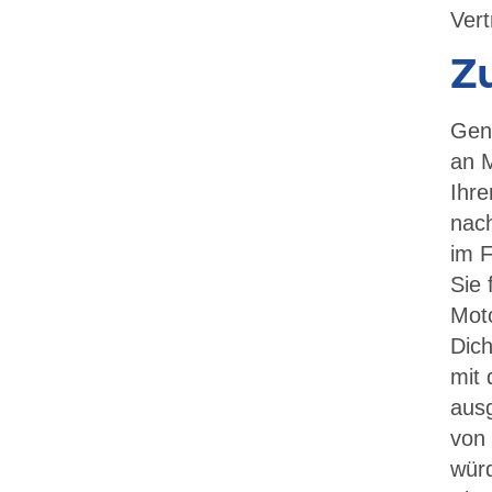
Vert
Zu
Gena
an M
Ihre
nach
im F
Sie 
Moto
Dic
mit
ausg
von 
wür