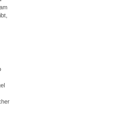
 am
bt,
o
el
cher