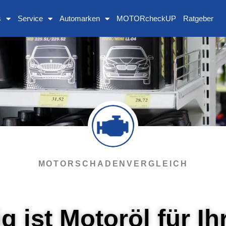
s
Service
Automarken
MOTORcheckUP
Ratgeber
MOTORSCHADENVERGLEICH
g ist Motoröl für I