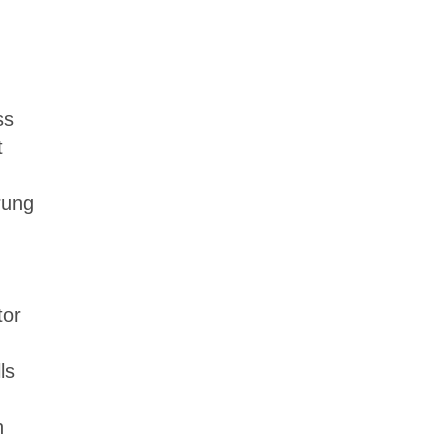
ss
t
rung
tor
ls
n