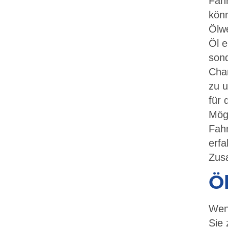
Fahr
könn
Ölwe
Öl e
sond
Chan
zu u
für 
Mögl
Fah
erfa
Zus
Ö
Wenn
Sie 