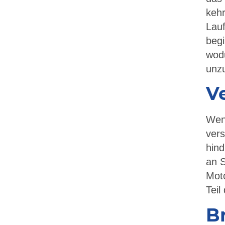
kehr
Lauf
begi
wodu
unz
Ve
Wen
vers
hind
an 
Moto
Teil
B