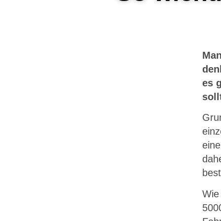
Man
den
es 
sol
Grun
einz
eine
dahe
bes
Wie 
500