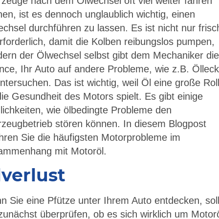
zeuge nach dem Ölwechsel oft viel weiter fahren
en, ist es dennoch unglaublich wichtig, einen
chsel durchführen zu lassen. Es ist nicht nur fris
rforderlich, damit die Kolben reibungslos pumpen,
ern der Ölwechsel selbst gibt dem Mechaniker die
ce, Ihr Auto auf andere Probleme, wie z.B. Ölleck
ntersuchen. Das ist wichtig, weil Öl eine große Rol
die Gesundheit des Motors spielt. Es gibt einige
ichkeiten, wie ölbedingte Probleme den
rzeugbetrieb stören können. In diesem Blogpost
hren Sie die häufigsten Motorprobleme im
ammenhang mit Motoröl.
lverlust
 Sie eine Pfütze unter Ihrem Auto entdecken, sol
zunächst überprüfen, ob es sich wirklich um Motor