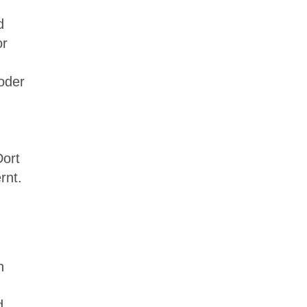
d
or
oder
Dort
rnt.
n
n
d