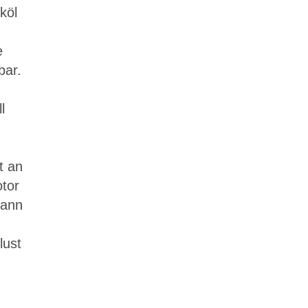
köl
e
bar.
l
t an
otor
dann
lust