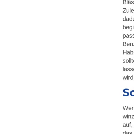
Bläs
Zule
dad
begi
pass
Benz
Habe
soll
lass
wird
S
Wenn
win
auf,
das 