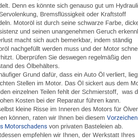
elt. Denn es könnte sich genauso gut um Hydrauli
Servolenkung, Bremsflüssigkeit oder Kraftstoff
eln. Motoröl ist durch seine schwarze Farbe, dick
sistenz und seinen unangenehmen Geruch erkenn
rlust macht sich auch bemerkbar, indem ständig
röl nachgefüllt werden muss und der Motor schnel
hitzt. Überprüfen Sie deswegen regelmäßig den
stand des Ölbehälters.
häufiger Grund dafür, dass ein Auto Öl verliert, lieg
chten Stellen im Motor. Das Öl sickert aus dem M
den einzelnen Teilen fehlt der Schmierstoff, was 
ohen Kosten bei der Reparatur führen kann.
elbst kleine Risse im Inneren des Motors für Ölver
Vorzeichen
en können, raten wir Ihnen bei diesem
es Motorschadens
von privaten Basteleien ab.
tdessen empfehlen wir Ihnen, der Werkstatt Ihres