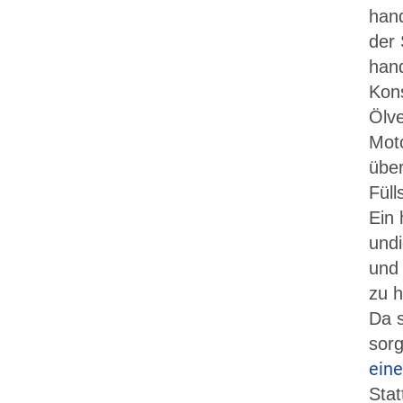
hand
der 
hand
Kon
Ölve
Moto
über
Füll
Ein 
undi
und 
zu h
Da s
sorg
ein
Stat