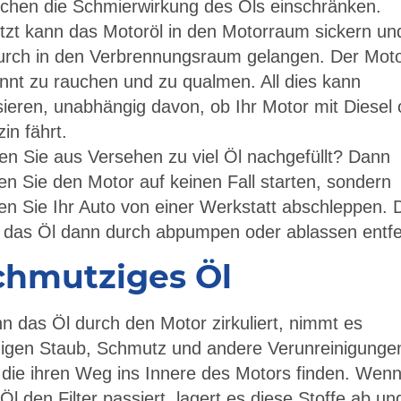
chen die Schmierwirkung des Öls einschränken.
tzt kann das Motoröl in den Motorraum sickern un
urch in den Verbrennungsraum gelangen. Der Mot
nnt zu rauchen und zu qualmen. All dies kann
ieren, unabhängig davon, ob Ihr Motor mit Diesel 
in fährt.
n Sie aus Versehen zu viel Öl nachgefüllt? Dann
ten Sie den Motor auf keinen Fall starten, sondern
en Sie Ihr Auto von einer Werkstatt abschleppen. 
 das Öl dann durch abpumpen oder ablassen entfe
chmutziges Öl
 das Öl durch den Motor zirkuliert, nimmt es
zigen Staub, Schmutz und andere Verunreinigunge
 die ihren Weg ins Innere des Motors finden. Wen
Öl den Filter passiert, lagert es diese Stoffe ab un