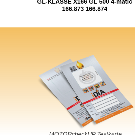
GL-KLASSE X166 GL 500 4-matic
166.873 166.874
MOTORcheckUP Testkarte