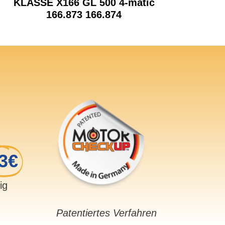
KLASSE X166 GL 500 4-matic
166.873 166.874
3€
sig
Patentiertes Verfahren