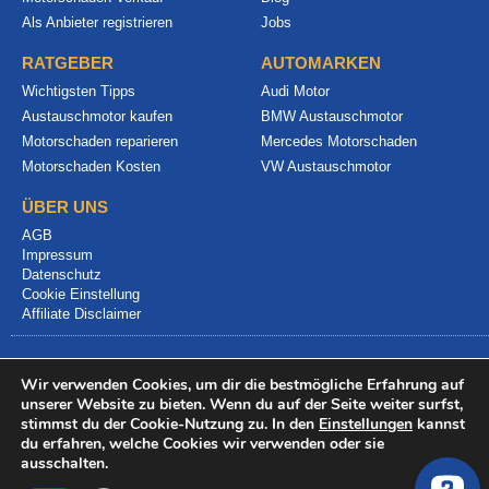
Als Anbieter registrieren
Jobs
RATGEBER
AUTOMARKEN
Wichtigsten Tipps
Audi Motor
Austauschmotor kaufen
BMW Austauschmotor
Motorschaden reparieren
Mercedes Motorschaden
Motorschaden Kosten
VW Austauschmotor
ÜBER UNS
AGB
Impressum
Datenschutz
Cookie Einstellung
Affiliate Disclaimer
Wir verwenden Cookies, um dir die bestmögliche Erfahrung auf
unserer Website zu bieten. Wenn du auf der Seite weiter surfst,
stimmst du der Cookie-Nutzung zu. In den
Einstellungen
kannst
du erfahren, welche Cookies wir verwenden oder sie
© 2024 info@motorschadenvergleich.de
ausschalten.