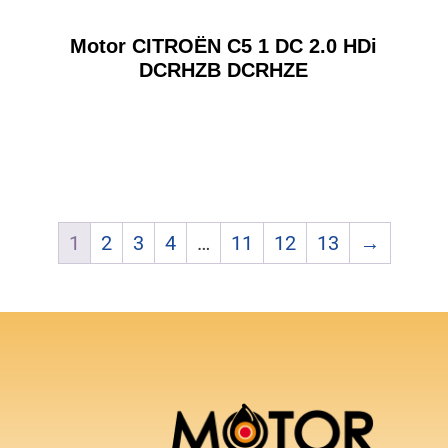
Motor CITROËN C5 1 DC 2.0 HDi
DCRHZB DCRHZE
1
2
3
4
…
11
12
13
→