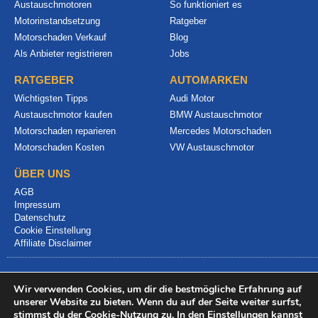
Austauschmotoren
So funktioniert es
Motorinstandsetzung
Ratgeber
Motorschaden Verkauf
Blog
Als Anbieter registrieren
Jobs
RATGEBER
AUTOMARKEN
Wichtigsten Tipps
Audi Motor
Austauschmotor kaufen
BMW Austauschmotor
Motorschaden reparieren
Mercedes Motorschaden
Motorschaden Kosten
VW Austauschmotor
ÜBER UNS
AGB
Impressum
Datenschutz
Cookie Einstellung
Affiliate Disclaimer
Wir verwenden Cookies, um dir die bestmögliche Erfahrung auf
unserer Website zu bieten. Wenn du auf der Seite weiter surfst,
stimmst du der Cookie-Nutzung zu. In den
Einstellungen
kannst