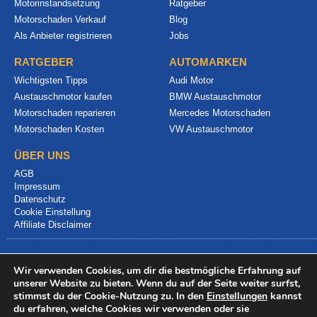
Motorinstandsetzung
Ratgeber
Motorschaden Verkauf
Blog
Als Anbieter registrieren
Jobs
RATGEBER
AUTOMARKEN
Wichtigsten Tipps
Audi Motor
Austauschmotor kaufen
BMW Austauschmotor
Motorschaden reparieren
Mercedes Motorschaden
Motorschaden Kosten
VW Austauschmotor
ÜBER UNS
AGB
Impressum
Datenschutz
Cookie Einstellung
Affiliate Disclaimer
Wir verwenden Cookies, um dir die bestmögliche Erfahrung auf
unserer Website zu bieten. Wenn du auf der Seite weiter surfst,
stimmst du der Cookie-Nutzung zu. In den
Einstellungen
kannst
du erfahren, welche Cookies wir verwenden oder sie
© 2024 info@motorschadenvergleich.de