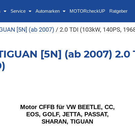
s
Service
Automarken
MOTORcheckUP
Ratgeber
GUAN [5N] (ab 2007)
/ 2.0 TDI (103kW, 140PS, 196
GUAN [5N] (ab 2007) 2.0 
)
Motor CFFB für VW BEETLE, CC,
EOS, GOLF, JETTA, PASSAT,
SHARAN, TIGUAN