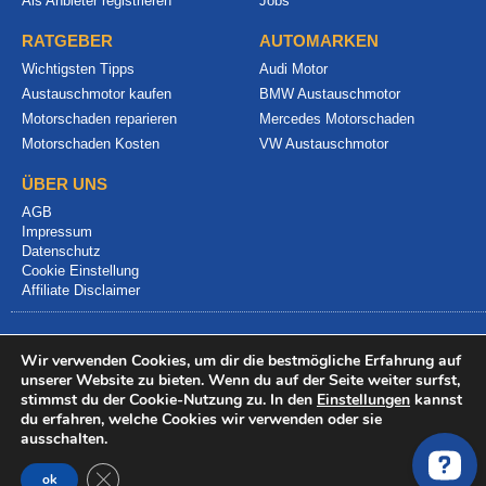
Als Anbieter registrieren
Jobs
RATGEBER
AUTOMARKEN
Wichtigsten Tipps
Audi Motor
Austauschmotor kaufen
BMW Austauschmotor
Motorschaden reparieren
Mercedes Motorschaden
Motorschaden Kosten
VW Austauschmotor
ÜBER UNS
AGB
Impressum
Datenschutz
Cookie Einstellung
Affiliate Disclaimer
Wir verwenden Cookies, um dir die bestmögliche Erfahrung auf
unserer Website zu bieten. Wenn du auf der Seite weiter surfst,
stimmst du der Cookie-Nutzung zu. In den
Einstellungen
kannst
du erfahren, welche Cookies wir verwenden oder sie
© 2024 info@motorschadenvergleich.de
ausschalten.
GDPR Cookie-Banner schließen
ok