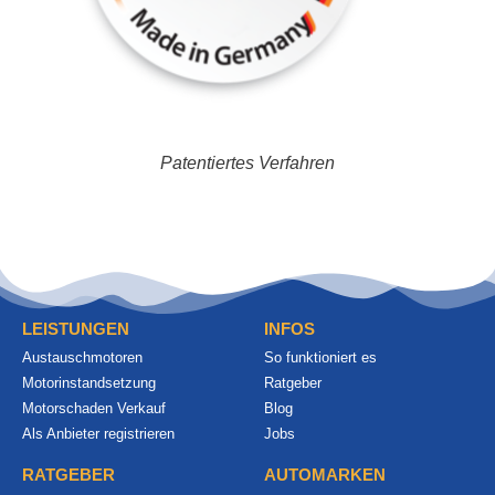
Patentiertes Verfahren
LEISTUNGEN
INFOS
Austauschmotoren
So funktioniert es
Motorinstandsetzung
Ratgeber
Motorschaden Verkauf
Blog
Als Anbieter registrieren
Jobs
RATGEBER
AUTOMARKEN