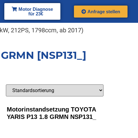
Motor Diagnose
Anfrage stellen
für 23€
kW, 212PS, 1798ccm, ab 2017)
8 GRMN [NSP131_]
Motorinstandsetzung TOYOTA
YARIS P13 1.8 GRMN NSP131_