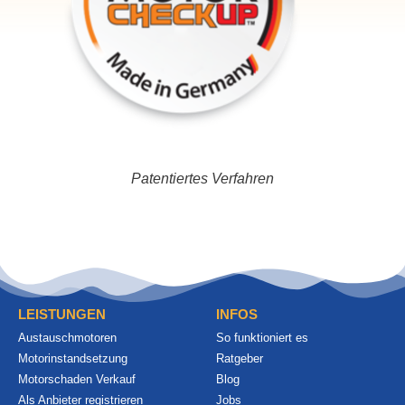
Patentiertes Verfahren
LEISTUNGEN
INFOS
Austauschmotoren
So funktioniert es
Motorinstandsetzung
Ratgeber
Motorschaden Verkauf
Blog
Als Anbieter registrieren
Jobs