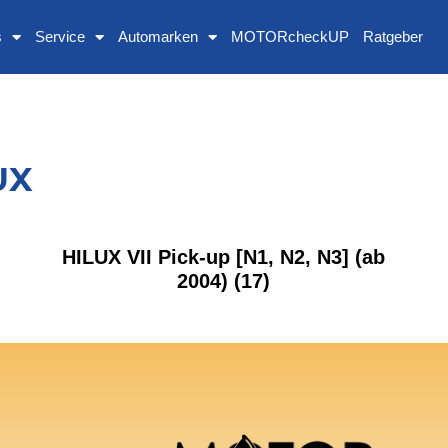
s
Service
Automarken
MOTORcheckUP
Ratgeber
UX
HILUX VII Pick-up [N1, N2, N3] (ab
2004)
(17)