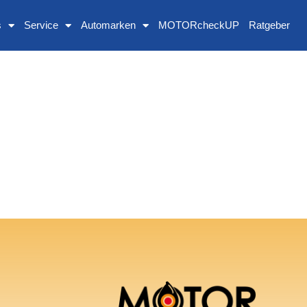
s
Service
Automarken
MOTORcheckUP
Ratgeber