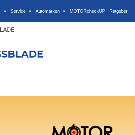
s
Service
Automarken
MOTORcheckUP
Ratgeber
LADE
SSBLADE